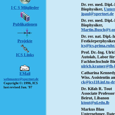
Dr. rer. med. Dipl
I C S Mitglieder
Biophysiker,
Unter
jpaul@xpertnet.de
Dr. rer. med. Dipl
Publikationen
Biophysiker,
Martin.Busch@t-on
Dr. rer. nat. Dipl.
Projekte
Festkörperphysiker
ics@ics.prima.ruhr
Prof. Dr.-Ing. Ulr
ICS Links
Autolab, Labor für
Fachhochschule Bie
ulrich.kramer@fh-b
Catharina Kenned
EMail
Wiss. Assistentin a
webmaster@xpertnet.de
ck@ics118.inf.tu-d
Copyright ©: 1996, ICS
last revised Jan. '97
Dr. Kifah R. Tout
Associate Professor
Beirut, Libanon
ktout@ul.edu.lb
Markus Blau
Unternehmer, Date