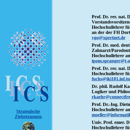
Prof. Dr. rer. nat
Vorstandsvorsitzen
Hochschullehrer fü
an der der FH Dor
vgo@xpertnet.de
Prof. Dr. med. dent
Zahnarzt/Parodont
Hochschullehrer a
ipom.spranger@t-o
Prof. Dr. rer. nat. 
Hochschullehrer fü
fuchs@iki101.inf.t
Dr. phil. Rudolf K
Logiker und Philos
rkaehr@connectfre
Prof. Dr.-Ing. Diet
Hochschullehrer an
Strategische
moeller@informatik
Zielsetzungen
Univ. Prof. emer. D
Hochschullehrer fü