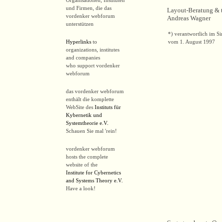
Organisationen, Instituten
und Firmen, die das
Layout-Beratung & t
vordenker webforum
Andreas Wagner
unterstützen
*) verantwortlich im S
Hyperlinks
to
vom 1. August 1997
organizations, institutes
and companies
who support vordenker
webforum
das vordenker webforum
enthält die komplette
WebSite des
Instituts für
Kybernetik und
Systemtheorie e.V.
Schauen Sie mal 'rein!
vordenker webforum
hosts the complete
website of the
Institute for Cybernetics
and Systems Theory e.V.
Have a look!