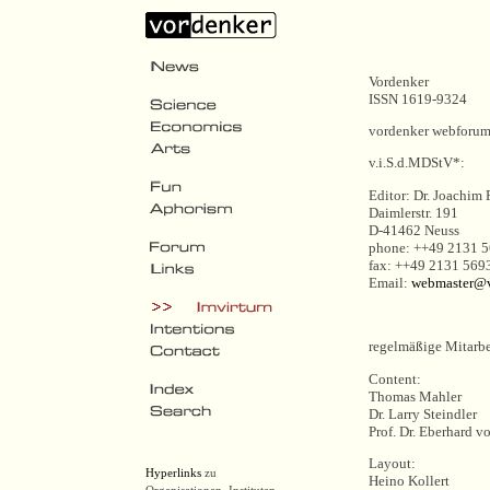
Vordenker
ISSN 1619-9324
vordenker webforu
v.i.S.d.MDStV*:
Editor: Dr. Joachim 
Daimlerstr. 191
D-41462 Neuss
phone: ++49 2131 5
fax: ++49 2131 569
Email:
webmaster@v
regelmäßige Mitarbe
Content:
Thomas Mahler
Dr. Larry Steindler
Prof. Dr. Eberhard 
Layout:
Hyperlinks
zu
Heino Kollert