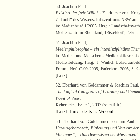
50. Joachim Paul
Existiert der freie Wille?
- Eindrücke vom Kongr
Zukunft“ des Wissenschaftszentrums NRW am 
in: Medienbrief 1/2005, Hrsg.: Landschaftsver
Medienzentrum Rheinland, Düsseldorf, Februar 
51. Joachim Paul,
Medienphilosophie – ein interdisziplinäres The
in: Medien und Menschen - Medienphilosophisc
Medienbildung, Hrsg.: J. Winkel, Lehrerausbil
Forum, Heft C-09-2005, Paderborn 2005, S. 9-2
[
Link
]
52. Eberhard von Goldammer & Joachim Paul,
The Logical Categories of Learning and Commu
Point of View
,
Kybernetes, Issue 1, 2007 (scientific)
[
Link
] [
Link - deutsche Version
]
53. Eberhard von Goldammer, Joachim Paul,
Herausgeberschaft, Einleitung und Vorwort der
Machines“, „Das Bewusstsein der Maschinen“ 