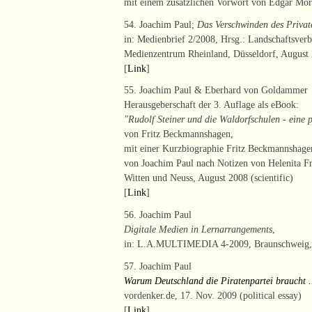
mit einem zusätzlichen Vorwort von Edgar Morin
54. Joachim Paul;
Das Verschwinden des Privat
in: Medienbrief 2/2008, Hrsg.: Landschaftsver
Medienzentrum Rheinland, Düsseldorf, August 2
[
Link
]
55. Joachim Paul & Eberhard von Goldammer
Herausgeberschaft der 3. Auflage als eBook:
"Rudolf Steiner und die Waldorfschulen - eine p
von Fritz Beckmannshagen,
mit einer Kurzbiographie Fritz Beckmannshage
von Joachim Paul nach Notizen von Helenita F
Witten und Neuss, August 2008 (scientific)
[
Link
]
56. Joachim Paul
Digitale Medien in Lernarrangements
,
in: L.A.MULTIMEDIA 4-2009, Braunschweig, S
57. Joachim Paul
Warum Deutschland die Piratenpartei braucht ..
vordenker.de, 17. Nov. 2009 (political essay)
[
Link
]