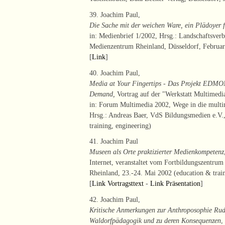
39. Joachim Paul,
Die Sache mit der weichen Ware, ein Plädoyer 
in: Medienbrief 1/2002, Hrsg.: Landschaftsver
Medienzentrum Rheinland, Düsseldorf, Februar
[
Link
]
40. Joachim Paul,
Media at Your Fingertips - Das Projekt EDMON
Demand,
Vortrag auf der "Werkstatt Multimed
in: Forum Multimedia 2002, Wege in die multim
Hrsg.: Andreas Baer, VdS Bildungsmedien e.V.,
training, engineering)
41. Joachim Paul
Museen als Orte praktizierter Medienkompetenz
Internet, veranstaltet vom Fortbildungszentru
Rheinland, 23.-24. Mai 2002 (education & trai
[
Link Vortragsttext
-
Link Präsentation
]
42. Joachim Paul,
Kritische Anmerkungen zur Anthroposophie Rudo
Waldorfpädagogik und zu deren Konsequenzen
,