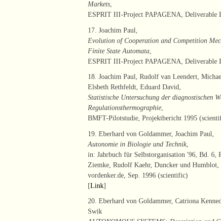
Markets
,
ESPRIT III-Project PAPAGENA, Deliverable D 
17. Joachim Paul,
Evolution of Cooperation and Competition Mech
Finite State Automata
,
ESPRIT III-Project PAPAGENA, Deliverable D. 
18. Joachim Paul, Rudolf van Leendert, Micha
Elsbeth Rethfeldt, Eduard David,
Statistische Untersuchung der diagnostischen W
Regulationsthermographie
,
BMFT-Pilotstudie, Projektbericht 1995 (scientif
19. Eberhard von Goldammer, Joachim Paul,
Autonomie in Biologie und Technik
,
in: Jahrbuch für Selbstorganisation '96, Bd. 6, 
Ziemke, Rudolf Kaehr, Duncker und Humblot,
vordenker.de, Sep. 1996 (scientific)
[
Link
]
20. Eberhard von Goldammer, Catriona Kennedy
Swik