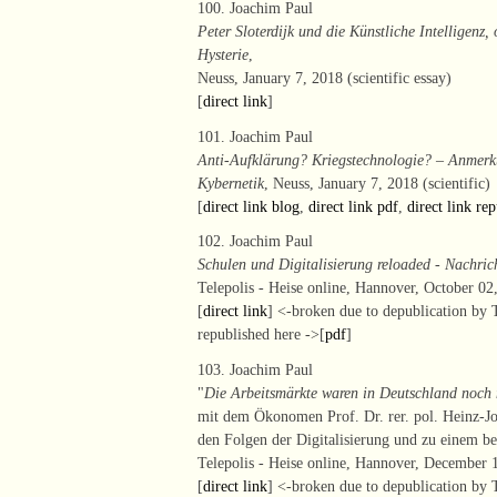
100. Joachim Paul
Peter Sloterdijk und die Künstliche Intelligen
Hysterie
,
Neuss, January 7, 2018 (scientific essay)
[
direct link
]
101. Joachim Paul
Anti-Aufklärung? Kriegstechnologie? – Anmerku
Kybernetik
, Neuss, January 7, 2018 (scientific)
[
direct link blog
,
direct link pdf
,
direct link re
102. Joachim Paul
Schulen und Digitalisierung reloaded - Nachrich
Telepolis - Heise online, Hannover, October 02,
[
direct link
] <-broken due to depublication by T
republished here ->[
pdf
]
103. Joachim Paul
"
Die Arbeitsmärkte waren in Deutschland noch 
mit dem Ökonomen Prof. Dr. rer. pol. Heinz-Jo
den Folgen der Digitalisierung und zu einem
Telepolis - Heise online, Hannover, December 1
[
direct link
] <-broken due to depublication by T