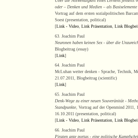
Über die Notwendigkeit eines Lernens jenseits 
oder – Denken und Medien – als Basiselemente e
Vortrag auf dem ersten sozialpolitischen Barca
Soest (presentation, political)
[
Link - Video
,
Link Präsentation
,
Link Blogbei
63. Joachim Paul
Neuronen haben keinen Sex - über die Unzureic
Blogbeitrag (essay)
[
Link
]
64. Joachim Paul
McLuhan weiter denken - Sprache, Technik, 
21.07.2011, Blogbeitrag (scientific)
[
Link
]
65. Joachim Paul
Denk-Wege zu einer neuen Souveränität - Metho
Standpunkte
, Vortrag auf der Openmind 2011, 
16.10.2011 (presentation, political)
[
Link - Video
,
Link Präsentation
,
Link Blogbei
66. Joachim Paul
Piraten ante portas - eine politische Kampfschri