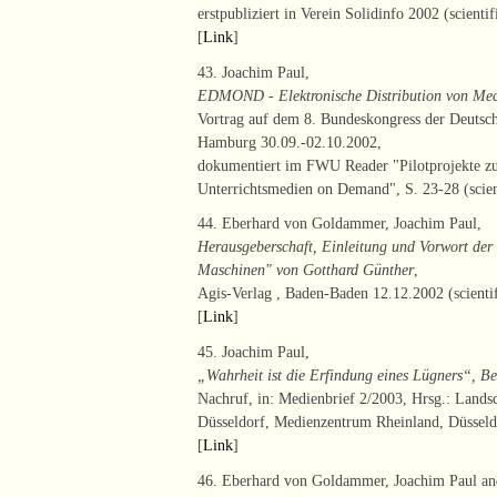
erstpubliziert in Verein Solidinfo 2002 (scientif
[
Link
]
43. Joachim Paul,
EDMOND - Elektronische Distribution von Me
Vortrag auf dem 8. Bundeskongress der Deutsc
Hamburg 30.09.-02.10.2002,
dokumentiert im FWU Reader "Pilotprojekte zur
Unterrichtsmedien on Demand", S. 23-28 (scien
44. Eberhard von Goldammer, Joachim Paul,
Herausgeberschaft, Einleitung und Vorwort der 
Maschinen" von Gotthard Günther
,
Agis-Verlag , Baden-Baden 12.12.2002 (scientif
[
Link
]
45. Joachim Paul,
„Wahrheit ist die Erfindung eines Lügners“, B
Nachruf, in: Medienbrief 2/2003, Hrsg.: Lands
Düsseldorf, Medienzentrum Rheinland, Düsseldor
[
Link
]
46. Eberhard von Goldammer, Joachim Paul a