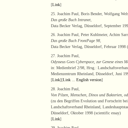
[
Link
]
25. Joachim Paul, Boris Bender, Wolfgang Wels
Das große Buch Intranet
,
Data Becker Verlag, Düsseldorf, September 199
26. Joachim Paul, Peter Kuhlmeier, Achim Sar
Das große Buch FrontPage 98
,
Data Becker Verlag, Düsseldorf, Februar 1998 (
27. Joachim Paul,
Odysseus Goes Cyberspace, zur Genese eines M
in: Medienbrief 2/98, Hrsg.: Landschaftsverba
Medienzentrum Rheinland, Düsseldorf, Juni 1998
[
Link
][
Link ... English version
]
28. Joachim Paul,
Von Pilzen, Menschen, Dinos und Bakterien, ode
(zu den Begriffen Evolution und Fortschritt bei
Landschaftsverband Rheinland, Landeshauptsta
Düsseldorf, Oktober 1998 (scientific essay)
[
Link
]
29. Joachim Paul,