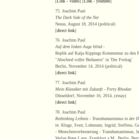
[
Link - Video
] [
Link - youtube
]
75. Joachim Paul
The Dark Side of the Net
Neuss, August 18, 2014 (political)
[
direct link
]
76. Joachim Paul
Auf dem linken Auge blind
-
Replik auf Katja Kippings Kommentar zu den P
"Abschied voller Bedauern" in 'Der Freitag'
Berlin, November 14, 2014 (political)
[
direct link
]
77. Joachim Paul
Mein Klassiker mit Zukunft - Perry Rhodan
Düsseldorf, November 16, 2014, (essay)
[
direct link
]
78. Joachim Paul
Rethinking Leibniz - Transhumanismus in der D
in: Kluge, Sven; Lohmann, Ingrid; Steffens, G
- Menschenverbesserung - Transhumanismus, Ja
Verlag Peter Lang, Frankfurt a.M., Berlin, Be