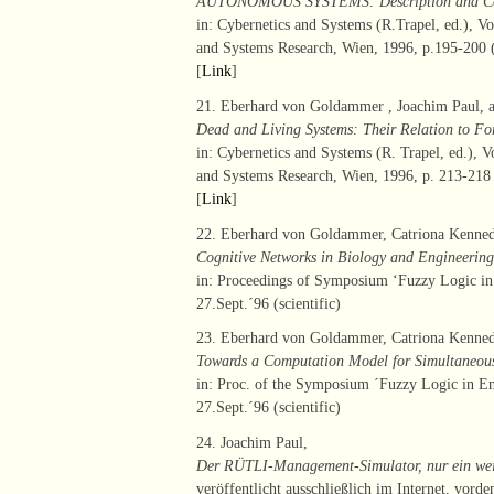
AUTONOMOUS SYSTEMS: Description and Con
in: Cybernetics and Systems (R.Trapel, ed.), V
and Systems Research, Wien, 1996, p.195-200 (s
[
Link
]
21. Eberhard von Goldammer , Joachim Paul, 
Dead and Living Systems: Their Relation to Fo
in: Cybernetics and Systems (R. Trapel, ed.), V
and Systems Research, Wien, 1996, p. 213-218 (
[
Link
]
22. Eberhard von Goldammer, Catriona Kenne
Cognitive Networks in Biology and Engineering
in: Proceedings of Symposium ‘Fuzzy Logic in 
27.Sept.´96 (scientific)
23. Eberhard von Goldammer, Catriona Kenne
Towards a Computation Model for Simultaneous 
in: Proc. of the Symposium ´Fuzzy Logic in En
27.Sept.´96 (scientific)
24. Joachim Paul,
Der RÜTLI-Management-Simulator, nur ein wei
veröffentlicht ausschließlich im Internet, vor