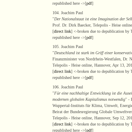
republished here ->[
pdf
]
104. Joachim Paul
"
Der Nationalstaat ist eine Imagination der Sel
Prof. Dr. Dirk Baecker, Telepolis - Heise onlin
[
direct link
] <-broken due to depublication by T
republished here ->[
pdf
]
105. Joachim Paul
"
Deutschland ist stark im Griff einer konservati
Finanzminister von Nordrhein-Westfalen, Dr. N
Telepolis - Heise online, Hannover, Apr 13, 201
[
direct link
] <-broken due to depublication by T
republished here ->[
pdf
]
106. Joachim Paul
"
Für eine nachhaltige Entwicklung ist die Aus
modernen globalen Kapitalismus notwendig
" -
Wuppertal-Instituts für Klima, Umwelt, Energ
Beirat der Bundesregierung Globale Umweltve
Telepolis - Heise online, Hannover, Sep 12, 201
[
direct link
] <-broken due to depublication by T
republished here ->[
pdf
]