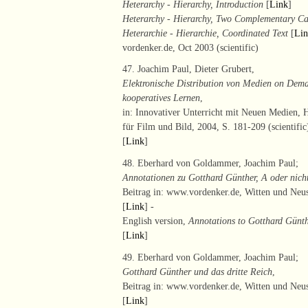
Heterarchy - Hierarchy, Introduction
[
Link
]
Heterarchy - Hierarchy, Two Complementary Ca
Heterarchie - Hierarchie, Coordinated Text
[
Li
vordenker.de, Oct 2003 (scientific)
47. Joachim Paul, Dieter Grubert,
Elektronische Distribution von Medien on Dema
kooperatives Lernen
,
in: Innovativer Unterricht mit Neuen Medien, 
für Film und Bild, 2004, S. 181-209 (scientific
[
Link
]
48. Eberhard von Goldammer, Joachim Paul;
Annotationen zu Gotthard Günther, A oder nicht
Beitrag in: www.vordenker.de, Witten und Neuss
[
Link
] -
English version,
Annotations to Gotthard Günthe
[
Link
]
49. Eberhard von Goldammer, Joachim Paul;
Gotthard Günther und das dritte Reich
,
Beitrag in: www.vordenker.de, Witten und Neuss
[
Link
]