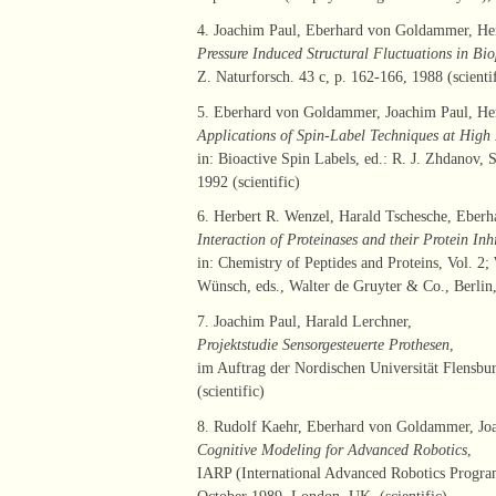
4. Joachim Paul, Eberhard von Goldammer, Her
Pressure Induced Structural Fluctuations in B
Z. Naturforsch. 43 c, p. 162-166, 1988 (scienti
5. Eberhard von Goldammer, Joachim Paul, Her
Applications of Spin-Label Techniques at High 
in: Bioactive Spin Labels, ed.: R. J. Zhdanov, 
1992 (scientific)
6. Herbert R. Wenzel, Harald Tschesche, Eber
Interaction of Proteinases and their Protein In
in: Chemistry of Peptides and Proteins, Vol. 2;
Wünsch, eds., Walter de Gruyter & Co., Berlin,
7. Joachim Paul, Harald Lerchner,
Projektstudie Sensorgesteuerte Prothesen
,
im Auftrag der Nordischen Universität Flensbu
(scientific)
8. Rudolf Kaehr, Eberhard von Goldammer, Jo
Cognitive Modeling for Advanced Robotics
,
IARP (International Advanced Robotics Progr
October 1989, London, UK. (scientific)