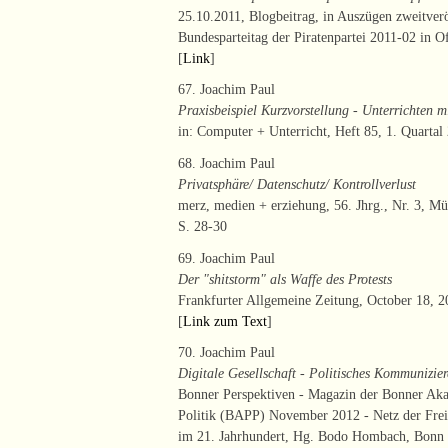
25.10.2011, Blogbeitrag, in Auszügen zweitver
Bundesparteitag der Piratenpartei 2011-02 in Of
[
Link
]
67. Joachim Paul
Praxisbeispiel Kurzvorstellung - Unterricht
in: Computer + Unterricht, Heft 85, 1. Quartal
68. Joachim Paul
Privatsphäre/ Datenschutz/ Kontrollverlust
merz, medien + erziehung, 56. Jhrg., Nr. 3, Mü
S. 28-30
69. Joachim Paul
Der "shitstorm" als Waffe des Protests
Frankfurter Allgemeine Zeitung, October 18, 201
[
Link zum Text
]
70. Joachim Paul
Digitale Gesellschaft - Politisches Kommunizie
Bonner Perspektiven - Magazin der Bonner Aka
Politik (BAPP) November 2012 - Netz der Frei
im 21. Jahrhundert, Hg. Bodo Hombach, Bonn 11