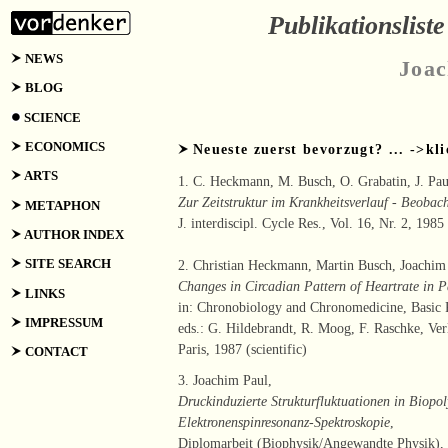
Publikationsliste 
NEWS
Joac
BLOG
SCIENCE
ECONOMICS
Neueste zuerst bevorzugt? ... ->kli
ARTS
1. C. Heckmann, M. Busch, O. Grabatin, J. Pau
Zur Zeitstruktur im Krankheitsverlauf - Beobac
METAPHON
J. interdiscipl. Cycle Res., Vol. 16, Nr. 2, 1985 
AUTHOR INDEX
SITE SEARCH
2. Christian Heckmann, Martin Busch, Joachim 
Changes in Circadian Pattern of Heartrate in Pa
LINKS
in: Chronobiology and Chronomedicine, Basic R
IMPRESSUM
eds.: G. Hildebrandt, R. Moog, F. Raschke, Ve
Paris, 1987 (scientific)
CONTACT
3. Joachim Paul,
Druckinduzierte Strukturfluktuationen in Biopoly
Elektronenspinresonanz-Spektroskopie
,
Diplomarbeit (Biophysik/Angewandte Physik), 