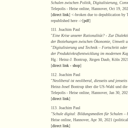
Schulen zwischen Politik, Digitalisierung, Cor
Telepolis - Heise online, Hannover, Oct 19, 2020
[
direct link
] <-broken due to depublication by T
republished here ->[
pdf
]
111. Joachim Paul
"
Eine Krise unserer Rationalität? - Zur Dialekt
der Beziehungen zwischen Ökonomie, Umwelt u
"
Digitalisierung und Technik – Fortschritt oder
der Produktivkraftentwicklung im modernen Kap
Hg.: Heinz-J. Bontrup, Jürgen Daub, Köln 2021,
[
direct link - shop
]
112. Joachim Paul
"
Neoliberal ist neoliberal, diesseits und jenseits
Heinz-Josef Bontrup über die US-Wahl und die 
Telepolis - Heise online, Hannover, Jan 30, 2021
[
direct link
]
113. Joachim Paul
"Schule digital: Bildungsmedien für Schulen –
Heise online, Hannover, Apr 30, 2021 (political
[
direct link
]