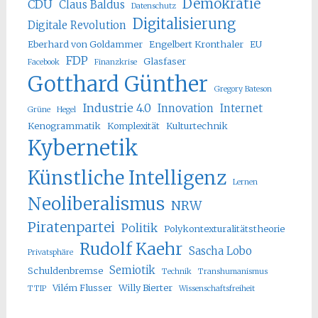
Demokratie
CDU
Claus Baldus
Datenschutz
Digitalisierung
Digitale Revolution
Eberhard von Goldammer
Engelbert Kronthaler
EU
FDP
Glasfaser
Facebook
Finanzkrise
Gotthard Günther
Gregory Bateson
Industrie 4.0
Innovation
Internet
Grüne
Hegel
Kenogrammatik
Komplexität
Kulturtechnik
Kybernetik
Künstliche Intelligenz
Lernen
Neoliberalismus
NRW
Piratenpartei
Politik
Polykontexturalitätstheorie
Rudolf Kaehr
Sascha Lobo
Privatsphäre
Semiotik
Schuldenbremse
Technik
Transhumanismus
Vilém Flusser
Willy Bierter
TTIP
Wissenschaftsfreiheit