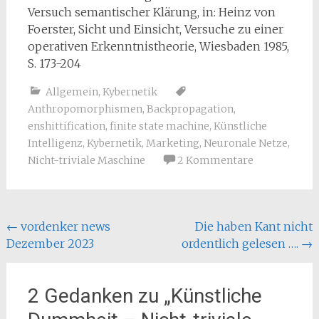
Versuch semantischer Klärung, in: Heinz von
Foerster, Sicht und Einsicht, Versuche zu einer
operativen Erkenntnistheorie, Wiesbaden 1985,
S. 173-204
Allgemein
,
Kybernetik
Anthropomorphismen
,
Backpropagation
,
enshittification
,
finite state machine
,
Künstliche
Intelligenz
,
Kybernetik
,
Marketing
,
Neuronale Netze
,
Nicht-triviale Maschine
2 Kommentare
Beitragsnavigation
←
vordenker news
Die haben Kant nicht
Dezember 2023
ordentlich gelesen ….
→
2 Gedanken zu „
Künstliche