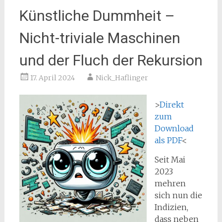
Künstliche Dummheit –
Nicht-triviale Maschinen
und der Fluch der Rekursion
17. April 2024
Nick_Haflinger
>
Direkt
zum
Download
als PDF
<
Seit Mai
2023
mehren
sich nun die
Indizien,
dass neben