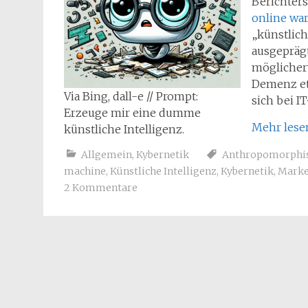
Berichter
online wa
„künstlich
ausgepräg
möglicherw
Demenz et
Via Bing, dall-e // Prompt:
sich bei I
Erzeuge mir eine dumme
Mehr les
künstliche Intelligenz.
Allgemein
,
Kybernetik
Anthropomorph
machine
,
Künstliche Intelligenz
,
Kybernetik
,
Marke
2 Kommentare