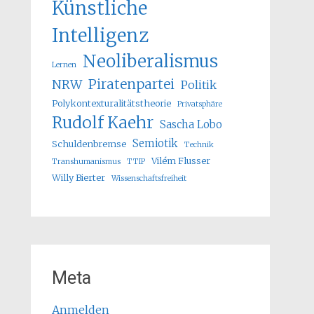
Künstliche
Intelligenz
Neoliberalismus
Lernen
Piratenpartei
NRW
Politik
Polykontexturalitätstheorie
Privatsphäre
Rudolf Kaehr
Sascha Lobo
Semiotik
Schuldenbremse
Technik
Vilém Flusser
Transhumanismus
TTIP
Willy Bierter
Wissenschaftsfreiheit
Meta
Anmelden