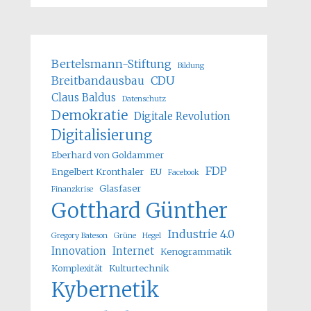
Bertelsmann-Stiftung
Bildung
Breitbandausbau
CDU
Claus Baldus
Datenschutz
Demokratie
Digitale Revolution
Digitalisierung
Eberhard von Goldammer
FDP
Engelbert Kronthaler
EU
Facebook
Glasfaser
Finanzkrise
Gotthard Günther
Industrie 4.0
Gregory Bateson
Grüne
Hegel
Innovation
Internet
Kenogrammatik
Komplexität
Kulturtechnik
Kybernetik