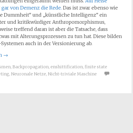
stattungen eingeräumt werden muss.
Auf Heise
r gar von Demenz die Rede.
Das ist zwar ebenso wie
e Dummheit“ und „künstliche Intelligenz“ ein
ter und kritikwürdiger Anthropomorphismus,
eise treffend daran ist aber die Tatsache, dass
was mit Alterungsprozessen zu tun hat. Diese bilden
T-Systemen auch in der Versionierung ab.
en
→
ismen
,
Backpropagation
,
enshittification
,
finite state
ting
,
Neuronale Netze
,
Nicht-triviale Maschine