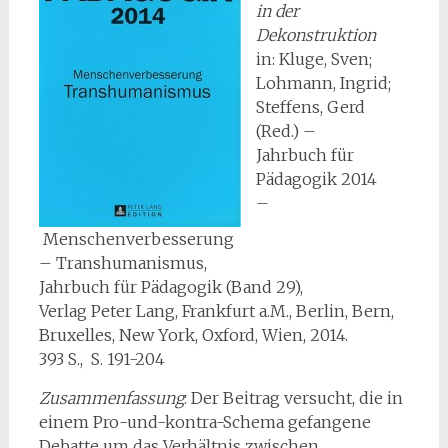
in der
Dekonstruktion
in: Kluge, Sven;
Lohmann, Ingrid;
Steffens, Gerd
(Red.) –
Jahrbuch für
Pädagogik 2014
–
Menschenverbesserung
– Transhumanismus,
Jahrbuch für Pädagogik (Band 29),
Verlag Peter Lang, Frankfurt a.M., Berlin, Bern,
Bruxelles, New York, Oxford, Wien, 2014.
393 S., S. 191-204
Zusammenfassung
: Der Beitrag versucht, die in
einem Pro-und-kontra-Schema ge­fangene
Debatte um das Verhältnis zwischen