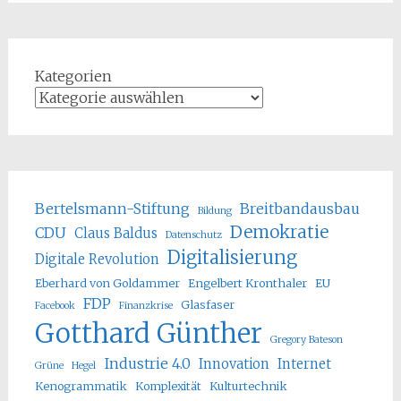
Kategorien
Bertelsmann-Stiftung
Breitbandausbau
Bildung
Demokratie
CDU
Claus Baldus
Datenschutz
Digitalisierung
Digitale Revolution
Eberhard von Goldammer
Engelbert Kronthaler
EU
FDP
Glasfaser
Facebook
Finanzkrise
Gotthard Günther
Gregory Bateson
Industrie 4.0
Innovation
Internet
Grüne
Hegel
Kenogrammatik
Komplexität
Kulturtechnik