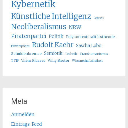
Kybernetik
Künstliche Intelligenz
Lernen
Neoliberalismus
NRW
Piratenpartei
Politik
Polykontexturalitätstheorie
Rudolf Kaehr
Sascha Lobo
Privatsphäre
Semiotik
Schuldenbremse
Technik
Transhumanismus
Vilém Flusser
Willy Bierter
TTIP
Wissenschaftsfreiheit
Meta
Anmelden
Eintrags-Feed