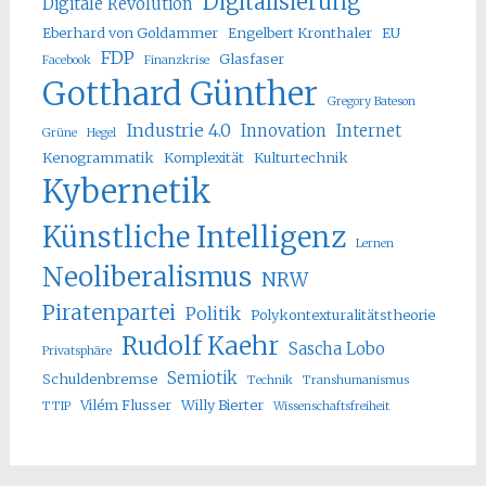
Digitalisierung
Digitale Revolution
Eberhard von Goldammer
Engelbert Kronthaler
EU
FDP
Glasfaser
Facebook
Finanzkrise
Gotthard Günther
Gregory Bateson
Industrie 4.0
Innovation
Internet
Grüne
Hegel
Kenogrammatik
Komplexität
Kulturtechnik
Kybernetik
Künstliche Intelligenz
Lernen
Neoliberalismus
NRW
Piratenpartei
Politik
Polykontexturalitätstheorie
Rudolf Kaehr
Sascha Lobo
Privatsphäre
Semiotik
Schuldenbremse
Technik
Transhumanismus
Vilém Flusser
Willy Bierter
TTIP
Wissenschaftsfreiheit