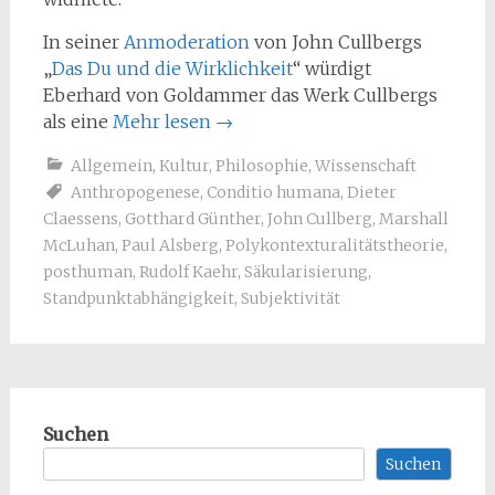
In seiner
Anmoderation
von John Cullbergs
„
Das Du und die Wirklichkeit
“ würdigt
Eberhard von Goldammer das Werk Cullbergs
als eine
Mehr lesen
→
Allgemein
,
Kultur
,
Philosophie
,
Wissenschaft
Anthropogenese
,
Conditio humana
,
Dieter
Claessens
,
Gotthard Günther
,
John Cullberg
,
Marshall
McLuhan
,
Paul Alsberg
,
Polykontexturalitätstheorie
,
posthuman
,
Rudolf Kaehr
,
Säkularisierung
,
Standpunktabhängigkeit
,
Subjektivität
Suchen
Suchen