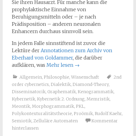
Sie ihren Hausarzt. Für manche kann die
prophylaktische Einnahme von
Beruhigungsmitteln oder – je nach
Prädisposition – anderen neuronalen
Enhancern durchaus sinnvoll sein.
In jedem Falle sinnstiftend ist zuvor die
Lektüre der
Annotationen zum Archiv von
Eberhard von Goldammer
, die darüber
aufklären, was
Mehr lesen
→
Allgemein
,
Philosophie
,
Wissenschaft
2nd
order cybernetics
,
Dialektik
,
Diamond-Theory
,
Disseminatorik
,
Graphematik
,
Kenogrammatik
,
Kybernetik
,
Kybernetik 2. Ordnung
,
Memristik
,
Meontik
,
Morphogrammatik
,
PKL
,
Polykontexturalitätstheorie
,
Proömik
,
Rudolf Kaehr
,
Semiotik
,
Zelluläre Automaten
Kommentar
hinterlassen