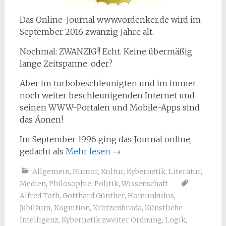
Das Online-Journal www.vordenker.de wird im
September 2016 zwanzig Jahre alt.
Nochmal: ZWANZIG!! Echt. Keine übermäßig
lange Zeitspanne, oder?
Aber im turbobeschleunigten und im immer
noch weiter beschleunigenden Internet und
seinen WWW-Portalen und Mobile-Apps sind
das Äonen!
Im September 1996 ging das Journal online,
gedacht als
Mehr lesen
→
Allgemein
,
Humor
,
Kultur
,
Kybernetik
,
Literatur
,
Medien
,
Philosophie
,
Politik
,
Wissenschaft
Alfred Toth
,
Gotthard Günther
,
Homunkulus
,
Jubiläum
,
Kognition
,
Krötzenbroda
,
Künstliche
Intelligenz
,
Kybernetik zweiter Ordnung
,
Logik
,