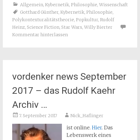
Allgemein
,
Kybernetik
,
Philosophie
,
Wissenschaft
Gotthard Günther
,
Kybernetik
,
Philosophie
,
Polykontexturalitätstheorie
,
Popkultur
,
Rudolf
Heinz
,
Science Fiction
,
Star Wars
,
Willy Bierter
Kommentar hinterlassen
vordenker news September
2017 – das Rudolf Kaehr
Archiv …
7. September 2017
Nick_Haflinger
ist online.
Hier
. Das
Lebenswerk eines