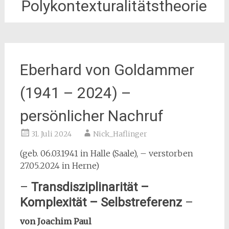
Polykontexturalitätstheorie
Eberhard von Goldammer
(1941 – 2024) –
persönlicher Nachruf
31. Juli 2024
Nick_Haflinger
(geb. 06.03.1941 in Halle (Saale), – verstorben
27.05.2024 in Herne)
–
Transdisziplinarität –
Komplexität – Selbstreferenz
–
von Joachim Paul