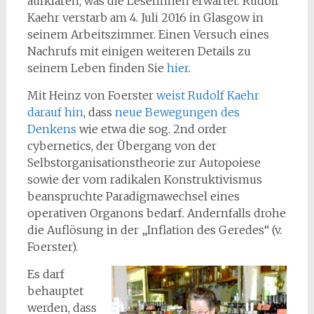
aufklären, was
die LeserInnen erwartet. Rudolf
Kaehr verstarb am 4. Juli 2016 in Glasgow in
seinem Arbeitszimmer. Einen Versuch eines
Nachrufs mit einigen weiteren Details zu
seinem Leben finden Sie
hier
.
Mit Heinz von Foerster
weist Rudolf Kaehr
darauf hin
, dass
neue Bewegungen des
Denkens
wie etwa die sog. 2nd order
cybernetics, der Übergang von der
Selbstorganisationstheorie zur Autopoiese
sowie der vom radikalen Konstruktivismus
beanspruchte Paradigmawechsel eines
operativen Organons bedarf. Andernfalls drohe
die Auflösung in der „Inflation des Geredes“ (v.
Foerster).
Es darf
behauptet
werden, dass