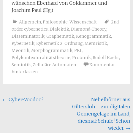
wünschen Eberhard von Goldammer und
Joachim Paul (Hg.)
Allgemein
,
Philosophie
,
Wissenschaft
2nd
order cybernetics
,
Dialektik
,
Diamond-Theory
,
Disseminatorik
,
Graphematik
,
Kenogrammatik
,
Kybernetik
,
Kybernetik 2. Ordnung
,
Memristik
,
Meontik
,
Morphogrammatik
,
PKL
,
Polykontexturalitätstheorie
,
Proömik
,
Rudolf Kaehr
,
Semiotik
,
Zelluläre Automaten
Kommentar
hinterlassen
Beitragsnavigation
←
Cyber-Voodoo?
Nebelhörner aus
Gütersloh … zur digitalen
Gemengelage im Land,
diesmal: Schule! Schon
wieder.
→