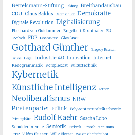
Bertelsmann-Stiftung
Breitbandausbau
Bildung
Demokratie
CDU
Claus Baldus
Datenschutz
Digitalisierung
Digitale Revolution
Eberhard von Goldammer
Engelbert Kronthaler
EU
FDP
Glasfaser
Facebook
Finanzkrise
Gotthard Günther
Gregory Bateson
Industrie 4.0
Innovation
Internet
Grüne
Hegel
Kenogrammatik
Komplexität
Kulturtechnik
Kybernetik
Künstliche Intelligenz
Lernen
Neoliberalismus
NRW
Piratenpartei
Politik
Polykontexturalitätstheorie
Rudolf Kaehr
Sascha Lobo
Privatsphäre
Semiotik
Schuldenbremse
Technik
Transhumanismus
Vilém Flusser
Willy Bierter
TTIP
Wissenschaftsfreiheit