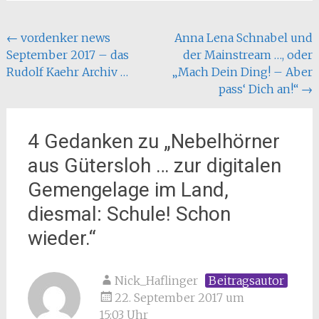
Beitragsnavigation
←
vordenker news
Anna Lena Schnabel und
September 2017 – das
der Mainstream …, oder
Rudolf Kaehr Archiv …
„Mach Dein Ding! – Aber
pass‘ Dich an!“
→
4 Gedanken zu „
Nebelhörner
aus Gütersloh … zur digitalen
Gemengelage im Land,
diesmal: Schule! Schon
wieder.
“
Nick_Haflinger
Beitragsautor
22. September 2017 um
15:03 Uhr