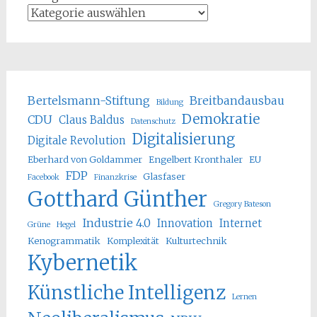
Bertelsmann-Stiftung
Breitbandausbau
Bildung
Demokratie
CDU
Claus Baldus
Datenschutz
Digitalisierung
Digitale Revolution
Eberhard von Goldammer
Engelbert Kronthaler
EU
FDP
Glasfaser
Facebook
Finanzkrise
Gotthard Günther
Gregory Bateson
Industrie 4.0
Innovation
Internet
Grüne
Hegel
Kenogrammatik
Komplexität
Kulturtechnik
Kybernetik
Künstliche Intelligenz
Lernen