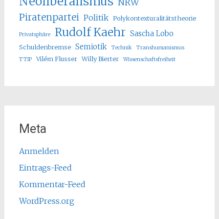
Neoliberalismus
NRW
Piratenpartei
Politik
Polykontexturalitätstheorie
Rudolf Kaehr
Sascha Lobo
Privatsphäre
Semiotik
Schuldenbremse
Technik
Transhumanismus
Vilém Flusser
Willy Bierter
TTIP
Wissenschaftsfreiheit
Meta
Anmelden
Eintrags-Feed
Kommentar-Feed
WordPress.org