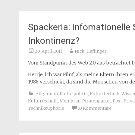
Spackeria: infomationelle 
Inkontinenz?
20. April 2011
Nick_Haflinger
Vom Standpunkt des Web 2.0 aus betrachtet bin
Herrje, ich war Fünf, als meine Eltern ihren 
1988 verschickt, da sind die Menschen von d
Allgemein
,
Kulturpolitik
,
Kulturtechnik
,
Wisse
Kulturtechnik
,
Membran
,
Piratenpartei
,
Post-Priva
Technikeuphorie
10 Kommentare