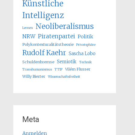
Künstliche
Intelligenz
Neoliberalismus
Lernen
Piratenpartei
NRW
Politik
Polykontexturalitätstheorie
Privatsphäre
Rudolf Kaehr
Sascha Lobo
Semiotik
Schuldenbremse
Technik
Vilém Flusser
Transhumanismus
TTIP
Willy Bierter
Wissenschaftsfreiheit
Meta
Anmelden