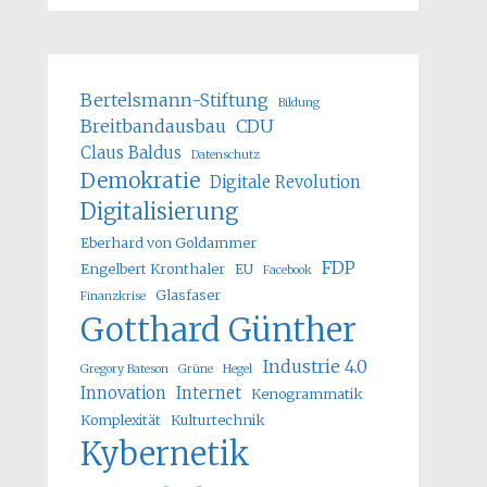
Bertelsmann-Stiftung
Bildung
Breitbandausbau
CDU
Claus Baldus
Datenschutz
Demokratie
Digitale Revolution
Digitalisierung
Eberhard von Goldammer
FDP
Engelbert Kronthaler
EU
Facebook
Glasfaser
Finanzkrise
Gotthard Günther
Industrie 4.0
Gregory Bateson
Grüne
Hegel
Innovation
Internet
Kenogrammatik
Komplexität
Kulturtechnik
Kybernetik