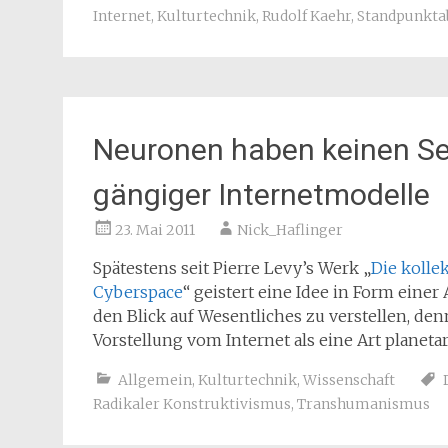
Internet
,
Kulturtechnik
,
Rudolf Kaehr
,
Standpunkta
Neuronen haben keinen Se
gängiger Internetmodelle
23. Mai 2011
Nick_Haflinger
Spätestens seit Pierre Levy’s Werk „
Die kolle
Cyberspace
“ geistert eine Idee in Form einer
den Blick auf Wesentliches zu verstellen, den
Vorstellung vom Internet als eine Art planet
Allgemein
,
Kulturtechnik
,
Wissenschaft
Radikaler Konstruktivismus
,
Transhumanismus