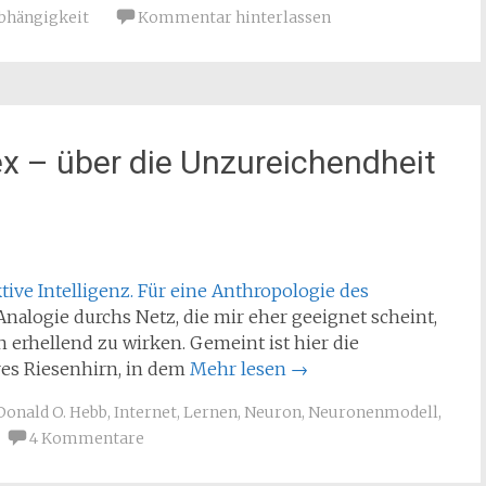
bhängigkeit
Kommentar hinterlassen
x – über die Unzureichendheit
ktive Intelligenz. Für eine Anthropologie des
 Analogie durchs Netz, die mir eher geeignet scheint,
n erhellend zu wirken. Gemeint ist hier die
ares Riesenhirn, in dem
Mehr lesen
→
Donald O. Hebb
,
Internet
,
Lernen
,
Neuron
,
Neuronenmodell
,
4 Kommentare