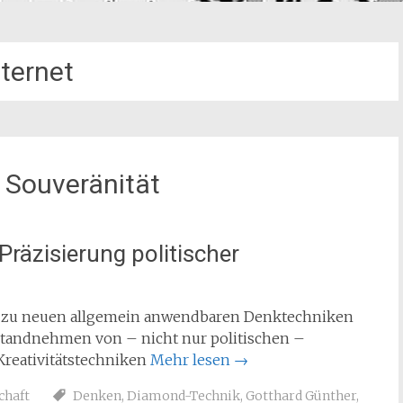
nternet
 Souveränität
äzisierung politischer
 zu neuen allgemein anwendbaren Denktechniken
bstandnehmen von – nicht nur politischen –
Kreativitätstechniken
Mehr lesen
→
chaft
Denken
,
Diamond-Technik
,
Gotthard Günther
,