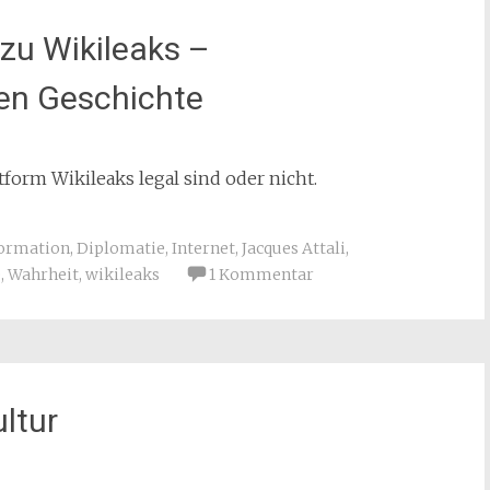
zu Wikileaks –
en Geschichte
tform Wikileaks legal sind oder nicht.
ormation
,
Diplomatie
,
Internet
,
Jacques Attali
,
e
,
Wahrheit
,
wikileaks
1 Kommentar
ultur