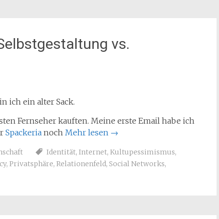
Selbstgestaltung vs.
 ich ein alter Sack.
ersten Fernseher kauften. Meine erste Email habe ich
er
Spackeria
noch
Mehr lesen
→
nschaft
Identität
,
Internet
,
Kultupessimismus
,
cy
,
Privatsphäre
,
Relationenfeld
,
Social Networks
,