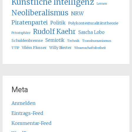
Künstliche Intelligenz
Lernen
Neoliberalismus
NRW
Piratenpartei
Politik
Polykontexturalitätstheorie
Rudolf Kaehr
Sascha Lobo
Privatsphäre
Semiotik
Schuldenbremse
Technik
Transhumanismus
Vilém Flusser
Willy Bierter
TTIP
Wissenschaftsfreiheit
Meta
Anmelden
Eintrags-Feed
Kommentar-Feed