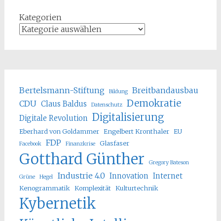
Kategorien
Bertelsmann-Stiftung
Breitbandausbau
Bildung
Demokratie
CDU
Claus Baldus
Datenschutz
Digitalisierung
Digitale Revolution
Eberhard von Goldammer
Engelbert Kronthaler
EU
FDP
Glasfaser
Facebook
Finanzkrise
Gotthard Günther
Gregory Bateson
Industrie 4.0
Innovation
Internet
Grüne
Hegel
Kenogrammatik
Komplexität
Kulturtechnik
Kybernetik