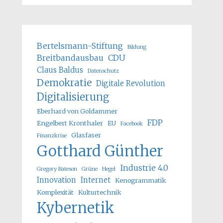
Bertelsmann-Stiftung
Bildung
Breitbandausbau
CDU
Claus Baldus
Datenschutz
Demokratie
Digitale Revolution
Digitalisierung
Eberhard von Goldammer
FDP
Engelbert Kronthaler
EU
Facebook
Glasfaser
Finanzkrise
Gotthard Günther
Industrie 4.0
Gregory Bateson
Grüne
Hegel
Innovation
Internet
Kenogrammatik
Komplexität
Kulturtechnik
Kybernetik