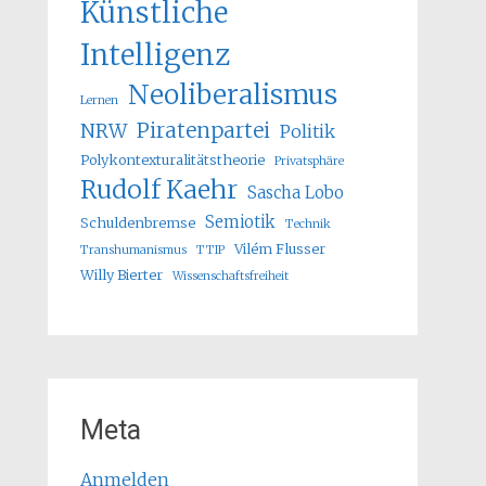
Künstliche
Intelligenz
Neoliberalismus
Lernen
Piratenpartei
NRW
Politik
Polykontexturalitätstheorie
Privatsphäre
Rudolf Kaehr
Sascha Lobo
Semiotik
Schuldenbremse
Technik
Vilém Flusser
Transhumanismus
TTIP
Willy Bierter
Wissenschaftsfreiheit
Meta
Anmelden