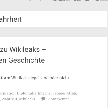
hrheit
zu Wikileaks –
en Geschichte
tform Wikileaks legal sind oder nicht.
ormation
,
Diplomatie
,
Internet
,
Jacques Attali
,
e
,
Wahrheit
,
wikileaks
1 Kommentar