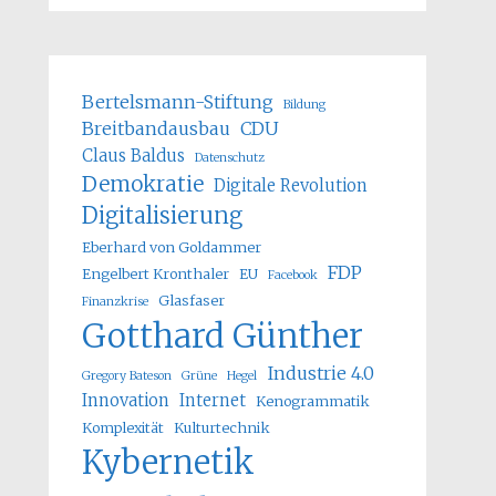
Bertelsmann-Stiftung
Bildung
Breitbandausbau
CDU
Claus Baldus
Datenschutz
Demokratie
Digitale Revolution
Digitalisierung
Eberhard von Goldammer
FDP
Engelbert Kronthaler
EU
Facebook
Glasfaser
Finanzkrise
Gotthard Günther
Industrie 4.0
Gregory Bateson
Grüne
Hegel
Innovation
Internet
Kenogrammatik
Komplexität
Kulturtechnik
Kybernetik