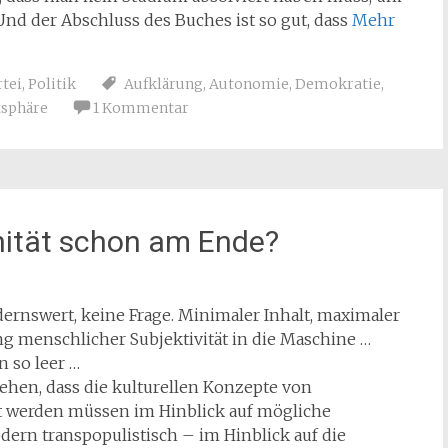
Und der Abschluss des Buches ist so gut, dass
Mehr
rtei
,
Politik
Aufklärung
,
Autonomie
,
Demokratie
,
tsphäre
1 Kommentar
änität schon am Ende?
rnswert, keine Frage. Minimaler Inhalt, maximaler
ung menschlicher Subjektivität in die Maschine …
n so leer …
hen, dass die kulturellen Konzepte von
rt werden müssen im Hinblick auf mögliche
rn transpopulistisch – im Hinblick auf die