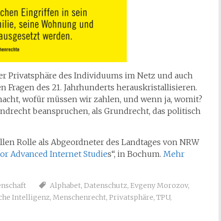
h der Privatsphäre des Individuums im Netz und auch
n Fragen des 21. Jahrhunderts herauskristallisieren.
macht, wofür müssen wir zahlen, und wenn ja, womit?
drecht beanspruchen, als Grundrecht, das politisch
ellen Rolle als Abgeordneter des Landtages von NRW
for Advanced Internet Studie
s“, in Bochum.
Mehr
nschaft
Alphabet
,
Datenschutz
,
Evgeny Morozov
,
che Intelligenz
,
Menschenrecht
,
Privatsphäre
,
TPU
,