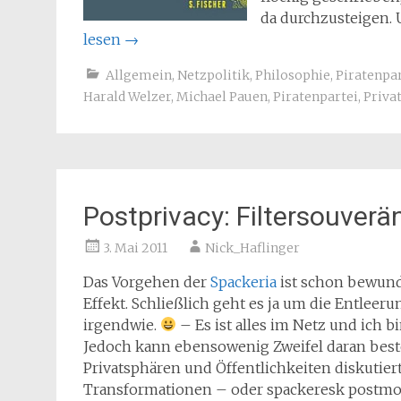
da durchzusteigen. 
lesen
→
Allgemein
,
Netzpolitik
,
Philosophie
,
Piratenpa
Harald Welzer
,
Michael Pauen
,
Piratenpartei
,
Priva
Postprivacy: Filtersouver
3. Mai 2011
Nick_Haflinger
Das Vorgehen der
Spackeria
ist schon bewunde
Effekt. Schließlich geht es ja um die Entleer
irgendwie.
– Es ist alles im Netz und ich bi
Jedoch kann ebensowenig Zweifel daran beste
Privatsphären und Öffentlichkeiten diskutie
Transformationen – oder spackeresk postmode