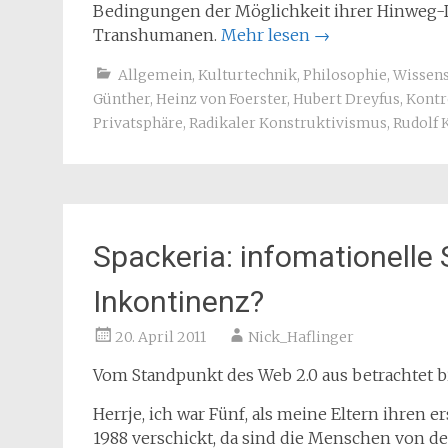
Bedingungen der Möglichkeit ihrer Hinweg-
Transhumanen.
Mehr lesen
→
Allgemein
,
Kulturtechnik
,
Philosophie
,
Wissens
Günther
,
Heinz von Foerster
,
Hubert Dreyfus
,
Kontr
Privatsphäre
,
Radikaler Konstruktivismus
,
Rudolf 
Spackeria: infomationelle 
Inkontinenz?
20. April 2011
Nick_Haflinger
Vom Standpunkt des Web 2.0 aus betrachtet bin
Herrje, ich war Fünf, als meine Eltern ihren 
1988 verschickt, da sind die Menschen von d