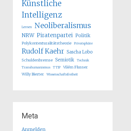
Künstliche
Intelligenz
Neoliberalismus
Lernen
Piratenpartei
NRW
Politik
Polykontexturalitätstheorie
Privatsphäre
Rudolf Kaehr
Sascha Lobo
Semiotik
Schuldenbremse
Technik
Vilém Flusser
Transhumanismus
TTIP
Willy Bierter
Wissenschaftsfreiheit
Meta
Anmelden