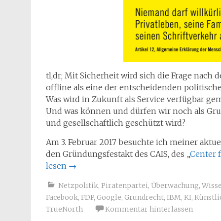
tl,dr; Mit Sicherheit wird sich die Frage nac
offline als eine der entscheidenden politische
Was wird in Zukunft als Service verfügbar ge
Und was können und dürfen wir noch als Grun
und gesellschaftlich geschützt wird?
Am 3. Februar 2017 besuchte ich meiner aktu
den Gründungsfestakt des CAIS, des „
Center 
lesen
→
Netzpolitik
,
Piratenpartei
,
Überwachung
,
Wisse
Facebook
,
FDP
,
Google
,
Grundrecht
,
IBM
,
KI
,
Künstli
TrueNorth
Kommentar hinterlassen