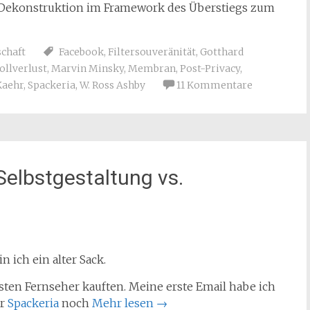
Dekonstruktion im Framework des Überstiegs zum
chaft
Facebook
,
Filtersouveränität
,
Gotthard
ollverlust
,
Marvin Minsky
,
Membran
,
Post-Privacy
,
Kaehr
,
Spackeria
,
W. Ross Ashby
11 Kommentare
Selbstgestaltung vs.
 ich ein alter Sack.
ersten Fernseher kauften. Meine erste Email habe ich
er
Spackeria
noch
Mehr lesen
→