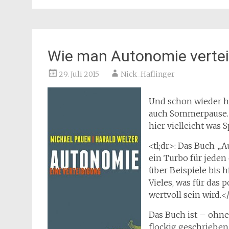
Wie man Autonomie vertei
29. Juli 2015
Nick_Haflinger
Und schon wieder ha
auch Sommerpause. W
hier vielleicht was
<tl;dr>: Das Buch „
ein Turbo für jede
über Beispiele bis 
Vieles, was für das 
wertvoll sein wird.</
Das Buch ist – ohne
flockig geschrieben