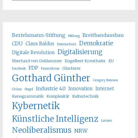
Bertelsmann-Stiftung
Breitbandausbau
Bildung
Demokratie
CDU
Claus Baldus
Datenschutz
Digitalisierung
Digitale Revolution
Eberhard von Goldammer
Engelbert Kronthaler
EU
FDP
Glasfaser
Facebook
Finanzkrise
Gotthard Günther
Gregory Bateson
Industrie 4.0
Innovation
Internet
Grüne
Hegel
Kenogrammatik
Komplexität
Kulturtechnik
Kybernetik
Künstliche Intelligenz
Lernen
Neoliberalismus
NRW