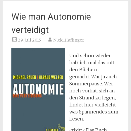
Wie man Autonomie
verteidigt
29. Juli 2015
Nick_Haflinger
Und schon wieder
hab‘ ich mal das mit
den Büchern
gemacht. War ja auch
Sommerpause. Wer
noch vorhat, sich an
den Strand zu legen,
findet hier vielleicht
was Spannendes zum
Lesen.
<tl;dr>: Das Buch