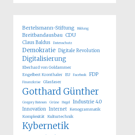
Bertelsmann-Stiftung
Bildung
Breitbandausbau
CDU
Claus Baldus
Datenschutz
Demokratie
Digitale Revolution
Digitalisierung
Eberhard von Goldammer
FDP
Engelbert Kronthaler
EU
Facebook
Glasfaser
Finanzkrise
Gotthard Günther
Industrie 4.0
Gregory Bateson
Grüne
Hegel
Innovation
Internet
Kenogrammatik
Komplexität
Kulturtechnik
Kybernetik