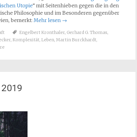
nischen Utopie
“ mit Seitenhieben gegen die in den
lytische Philosophie und im Besonderen gegenüber
eien, bemerkt:
Mehr lesen
→
ft
Engelbert Kronthaler
,
Gerhard G. Thomas
,
ecker
,
Komplexität
,
Leben
,
Martin Burckhardt
,
re
 2019