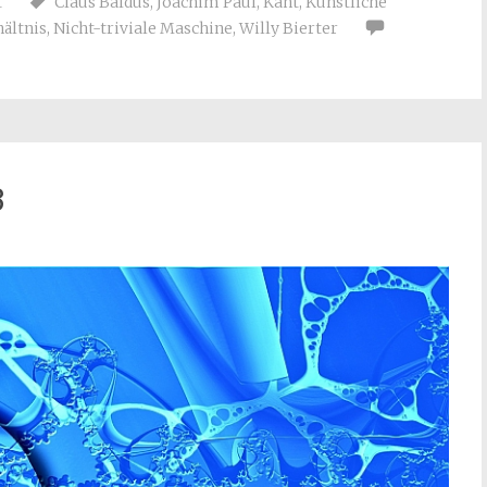
t
Claus Baldus
,
Joachim Paul
,
Kant
,
Künstliche
ältnis
,
Nicht-triviale Maschine
,
Willy Bierter
3