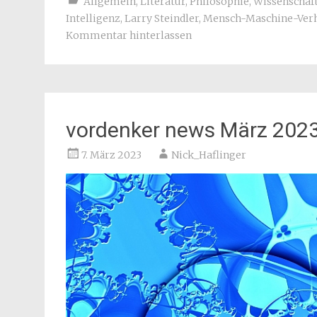
Allgemein
,
Literatur
,
Philosophie
,
Wissenschaf
Intelligenz
,
Larry Steindler
,
Mensch-Maschine-Verh
Kommentar hinterlassen
vordenker news März 202
7. März 2023
Nick_Haflinger