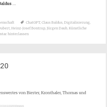
Baldus
….
enschaft
ChatGPT
,
Claus Baldus
,
Digitalisierung
,
eubert
,
Heinz-Josef Bontrup
,
Jürgen Daub
,
Künstliche
ar hinterlassen
020
enswertes von Bierter, Kronthaler, Thomas und