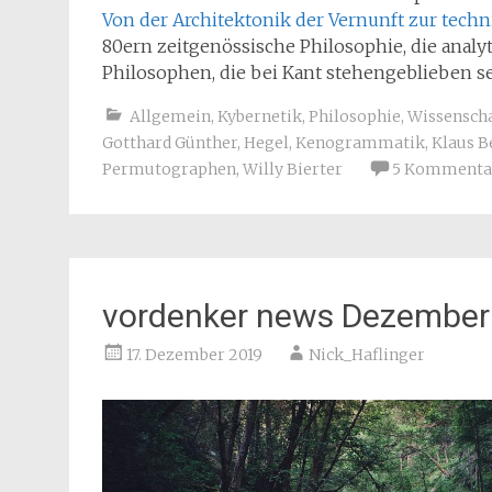
Von der Architektonik der Vernunft zur tech
80ern zeitgenössische Philosophie, die ana
Philosophen, die bei Kant stehengeblieben s
Allgemein
,
Kybernetik
,
Philosophie
,
Wissenscha
Gotthard Günther
,
Hegel
,
Kenogrammatik
,
Klaus B
Permutographen
,
Willy Bierter
5 Kommenta
vordenker news Dezember
17. Dezember 2019
Nick_Haflinger