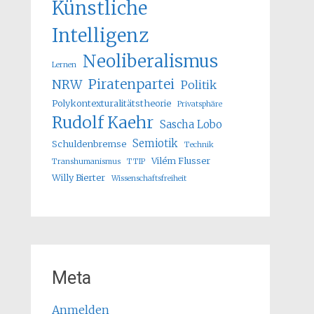
Künstliche
Intelligenz
Neoliberalismus
Lernen
Piratenpartei
NRW
Politik
Polykontexturalitätstheorie
Privatsphäre
Rudolf Kaehr
Sascha Lobo
Semiotik
Schuldenbremse
Technik
Vilém Flusser
Transhumanismus
TTIP
Willy Bierter
Wissenschaftsfreiheit
Meta
Anmelden