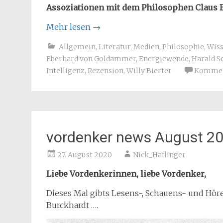
Assoziationen mit dem Philosophen Claus 
Mehr lesen
→
Allgemein
,
Literatur
,
Medien
,
Philosophie
,
Wiss
Eberhard von Goldammer
,
Energiewende
,
Harald S
Intelligenz
,
Rezension
,
Willy Bierter
Komment
vordenker news August 2
27. August 2020
Nick_Haflinger
Liebe Vordenkerinnen, liebe Vordenker,
Dieses Mal gibts Lesens-, Schauens- und Hör
Burckhardt ….