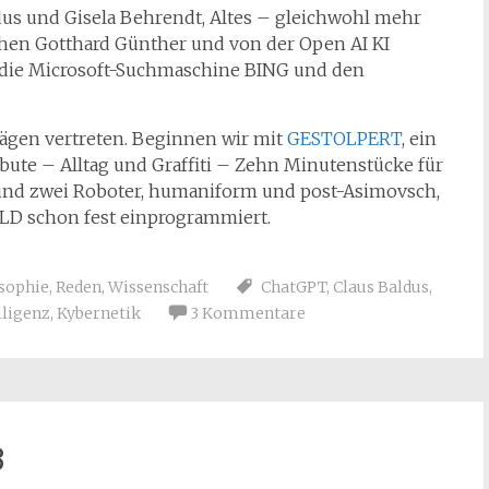
dus und Gisela Behrendt, Altes – gleichwohl mehr
hen Gotthard Günther und von der Open AI KI
in die Microsoft-Suchmaschine BING und den
trägen vertreten. Beginnen wir mit
GESTOLPERT
, ein
ribute – Alltag und Graffiti – Zehn Minutenstücke für
 sind zwei Roboter, humaniform und post-Asimovsch,
ULD schon fest einprogrammiert.
sophie
,
Reden
,
Wissenschaft
ChatGPT
,
Claus Baldus
,
lligenz
,
Kybernetik
3 Kommentare
3