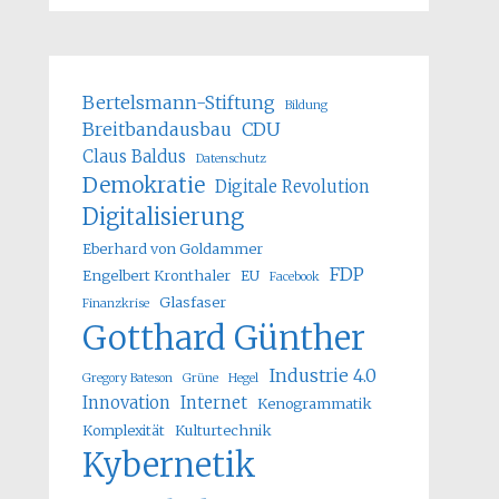
Bertelsmann-Stiftung
Bildung
Breitbandausbau
CDU
Claus Baldus
Datenschutz
Demokratie
Digitale Revolution
Digitalisierung
Eberhard von Goldammer
FDP
Engelbert Kronthaler
EU
Facebook
Glasfaser
Finanzkrise
Gotthard Günther
Industrie 4.0
Gregory Bateson
Grüne
Hegel
Innovation
Internet
Kenogrammatik
Komplexität
Kulturtechnik
Kybernetik