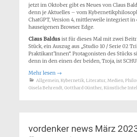
jetzt im Oktober gibt es Neues von Claus Bal
denn je Aktuelles – vom Kybernetikphilosop
ChatGPT, Version 4, mittlerweile integriert 
hauseigenen Browser Edge.
Claus Baldus
ist für dieses Mal mit zwei Bei
Stück, ein Auszug aus „Studio 10 / Serie 02 T
Praktikant’Innen“. Protagonisten des Stücks
denn in den einen der beiden, Troja, ist SCH
Mehr lesen
→
Allgemein
,
Kybernetik
,
Literatur
,
Medien
,
Philo
Gisela Behrendt
,
Gotthard Günther
,
Künstliche Inte
vordenker news März 202