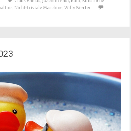
t
Claus Baldus
,
Joachim Paul
,
Kant
,
Künstliche
ältnis
,
Nicht-triviale Maschine
,
Willy Bierter
2023