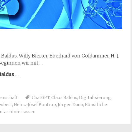
 Baldus, Willy Bierter, Eberhard von Goldammer, H.-J.
 Beginnen wir mit …
Baldus
….
enschaft
ChatGPT
,
Claus Baldus
,
Digitalisierung
,
eubert
,
Heinz-Josef Bontrup
,
Jürgen Daub
,
Künstliche
ar hinterlassen