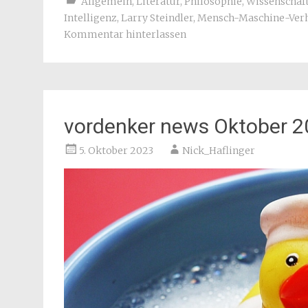
Allgemein
,
Literatur
,
Philosophie
,
Wissenschaf
Intelligenz
,
Larry Steindler
,
Mensch-Maschine-Verh
Kommentar hinterlassen
vordenker news Oktober 
5. Oktober 2023
Nick_Haflinger