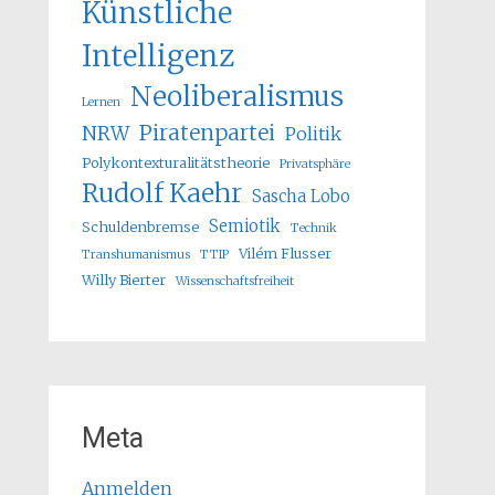
Künstliche
Intelligenz
Neoliberalismus
Lernen
Piratenpartei
NRW
Politik
Polykontexturalitätstheorie
Privatsphäre
Rudolf Kaehr
Sascha Lobo
Semiotik
Schuldenbremse
Technik
Vilém Flusser
Transhumanismus
TTIP
Willy Bierter
Wissenschaftsfreiheit
Meta
Anmelden