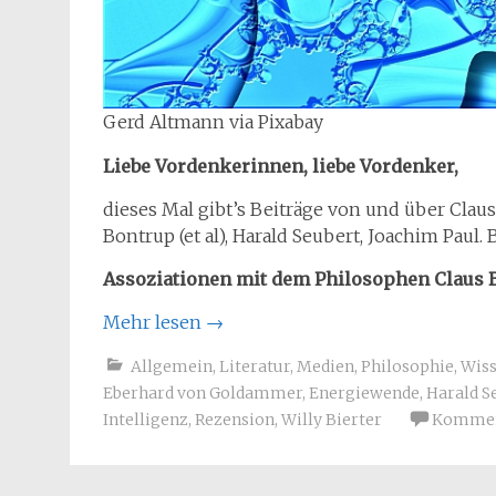
Gerd Altmann via Pixabay
Liebe Vordenkerinnen, liebe Vordenker,
dieses Mal gibt’s Beiträge von und über Claus
Bontrup (et al), Harald Seubert, Joachim Paul.
Assoziationen mit dem Philosophen Claus 
Mehr lesen
→
Allgemein
,
Literatur
,
Medien
,
Philosophie
,
Wiss
Eberhard von Goldammer
,
Energiewende
,
Harald S
Intelligenz
,
Rezension
,
Willy Bierter
Komment