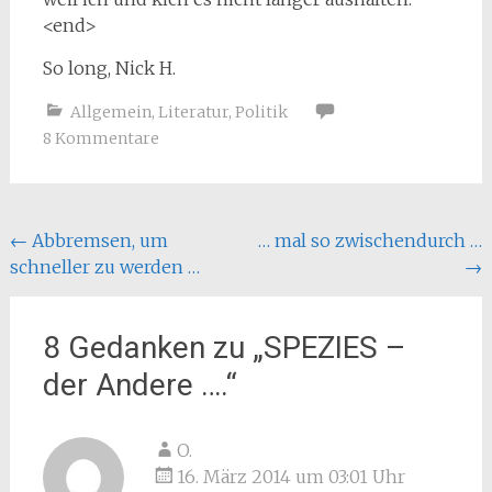
<end>
So long, Nick H.
Allgemein
,
Literatur
,
Politik
8 Kommentare
Beitragsnavigation
←
Abbremsen, um
… mal so zwischendurch …
schneller zu werden …
→
8 Gedanken zu „
SPEZIES –
der Andere ….
“
O.
16. März 2014 um 03:01 Uhr