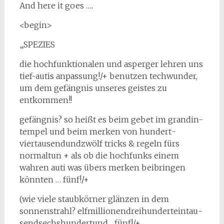
And here it goes ….
<begin>
„SPEZIES
die hochfunktionalen und asperger lehren uns
tief-autis anpassung!/+ benutzen techwun­der,
um dem gefängnis unseres geistes zu
entkommen!!
gefängnis? so heißt es beim gebet im grandin-
tempel und beim merken von hundert­
viertausendundzwölf tricks & regeln fürs
normaltun + als ob die hochfunks einem
wahren auti was übers merken beibringen
könnten … fünf!/+
(wie viele staubkörner glänzen in dem
sonnenstrahl? elfmillionendreihunderteintau­
sendsechshundertund .. fünf!/+