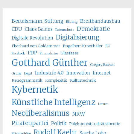
Bertelsmann-Stiftung
Breitbandausbau
Bildung
Demokratie
CDU
Claus Baldus
Datenschutz
Digitalisierung
Digitale Revolution
Eberhard von Goldammer
Engelbert Kronthaler
EU
FDP
Glasfaser
Facebook
Finanzkrise
Gotthard Günther
Gregory Bateson
Industrie 4.0
Innovation
Internet
Grüne
Hegel
Kenogrammatik
Komplexität
Kulturtechnik
Kybernetik
Künstliche Intelligenz
Lernen
Neoliberalismus
NRW
Piratenpartei
Politik
Polykontexturalitätstheorie
Rudolf Kaehr
Sascha Lobo
Privatsphäre