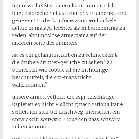
interesse heißt sondern kann immer + ich
blinzelspreche mit auti murphy in ame­rika +nd
gene-auti in der konföderation +nd onkel-
auhtie in malaya. leichter als mit arme­mama zu
reden, ahnungslose armemama auf der
anderen seite des zimmers.
ist es ein gefängnis, farben zu schmecken &
die drüber-drunter-gerüche zu sehen? zu
bemerken wie cobbly all die nichtdinge
beschnüffelt, die cro-mags nicht
wahrnehmen?
unsere armen vettern, die aspi-mischlinge,
kapieren es nicht + süchtig nach rationalität +
schleimen sich bei falschweg-menschen ein +
entwickeln software + leugnen dass schwere
zeiten kommen.
weil ich und kich es nicht länger aushalten.“