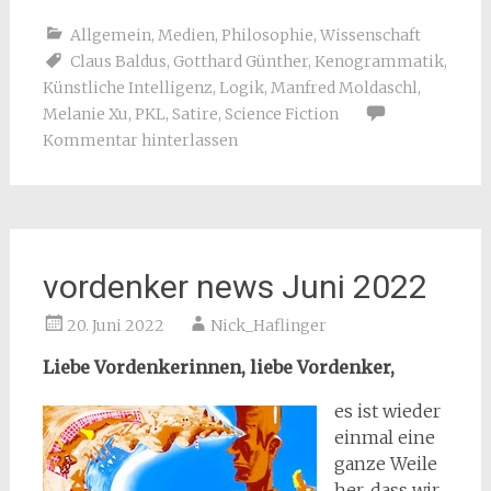
Allgemein
,
Medien
,
Philosophie
,
Wissenschaft
Claus Baldus
,
Gotthard Günther
,
Kenogrammatik
,
Künstliche Intelligenz
,
Logik
,
Manfred Moldaschl
,
Melanie Xu
,
PKL
,
Satire
,
Science Fiction
Kommentar hinterlassen
vordenker news Juni 2022
20. Juni 2022
Nick_Haflinger
Liebe Vordenkerinnen, liebe Vordenker,
es ist wieder
einmal eine
ganze Weile
her, dass wir