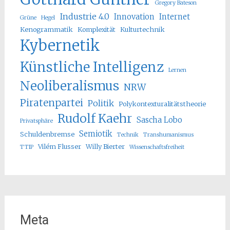
Gregory Bateson
Industrie 4.0
Innovation
Internet
Grüne
Hegel
Kenogrammatik
Komplexität
Kulturtechnik
Kybernetik
Künstliche Intelligenz
Lernen
Neoliberalismus
NRW
Piratenpartei
Politik
Polykontexturalitätstheorie
Rudolf Kaehr
Sascha Lobo
Privatsphäre
Semiotik
Schuldenbremse
Technik
Transhumanismus
Vilém Flusser
Willy Bierter
TTIP
Wissenschaftsfreiheit
Meta