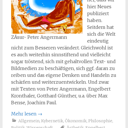
hier Neues
publiziert
haben.
Seitdem hat
sich die Welt
ZÄsur- Peter Angermann
eindeutig
nicht zum Besseren verändert. Gleichwohl ist
es auch weiterhin sinnstiftend und vielleicht
sogar tröstend, sich mit gehaltvollen Text- und
Bildmedien zu beschäftigen, sich ggf. daran zu
reiben und das eigene Denken und Handeln zu
schärfen und weiterzuentwickeln. Und zwar
mit Texten von Peter Angermann, Engelbert
Kronthaler, Gotthard Günther, u.a. über Max
Bense, Joachim Paul.
Mehr lesen
→
Allgemein
,
Kybernetik
,
Ökonomik
,
Philosophie
,
Politik
,
Wissenschaft
Ästhetik
,
Engelbert