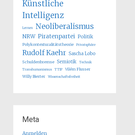
Künstliche
Intelligenz
Neoliberalismus
Lernen
Piratenpartei
NRW
Politik
Polykontexturalitätstheorie
Privatsphäre
Rudolf Kaehr
Sascha Lobo
Semiotik
Schuldenbremse
Technik
Vilém Flusser
Transhumanismus
TTIP
Willy Bierter
Wissenschaftsfreiheit
Meta
Anmelden