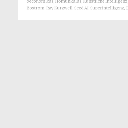
oeconomicus
,
Homunkulus
,
Künstliche Intelligenz
Bostrom
,
Ray Kurzweil
,
Seed AI
,
Superintelligenz
,