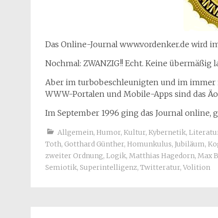
Das Online-Journal www.vordenker.de wird im
Nochmal: ZWANZIG!! Echt. Keine übermäßig l
Aber im turbobeschleunigten und im immer 
WWW-Portalen und Mobile-Apps sind das Äo
Im September 1996 ging das Journal online, 
Allgemein
,
Humor
,
Kultur
,
Kybernetik
,
Literatu
Toth
,
Gotthard Günther
,
Homunkulus
,
Jubiläum
,
Ko
zweiter Ordnung
,
Logik
,
Matthias Hagedorn
,
Max B
Semiotik
,
Superintelligenz
,
Twitteratur
,
Volition