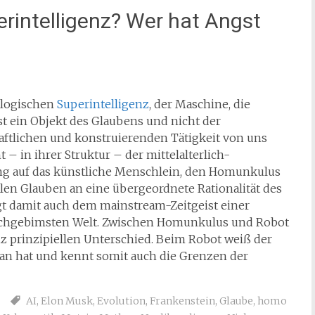
erintelligenz? Wer hat Angst
nologischen
Superintelligenz
, der Maschine, die
, ist ein Objekt des Glaubens und nicht der
ftlichen und konstruierenden Tätigkeit von uns
 – in ihrer Struktur – der mittelalterlich-
ng auf das künstliche Menschlein, den Homunkulus
en Glauben an eine übergeordnete Rationalität des
lgt damit auch dem mainstream-Zeitgeist einer
rchgebimsten Welt. Zwischen Homunkulus und Robot
nz prinzipiellen Unterschied. Beim Robot weiß der
tan hat und kennt somit auch die Grenzen der
AI
,
Elon Musk
,
Evolution
,
Frankenstein
,
Glaube
,
homo