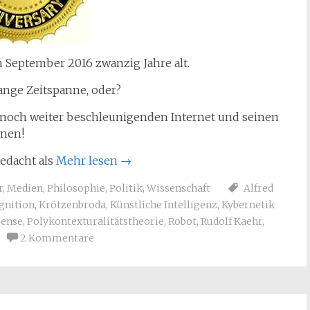
 September 2016 zwanzig Jahre alt.
ange Zeitspanne, oder?
noch weiter beschleunigenden Internet und seinen
nen!
gedacht als
Mehr lesen
→
r
,
Medien
,
Philosophie
,
Politik
,
Wissenschaft
Alfred
gnition
,
Krötzenbroda
,
Künstliche Intelligenz
,
Kybernetik
ense
,
Polykontexturalitätstheorie
,
Robot
,
Rudolf Kaehr
,
2 Kommentare