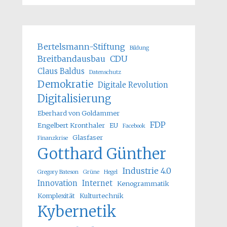
Bertelsmann-Stiftung
Bildung
Breitbandausbau
CDU
Claus Baldus
Datenschutz
Demokratie
Digitale Revolution
Digitalisierung
Eberhard von Goldammer
FDP
Engelbert Kronthaler
EU
Facebook
Glasfaser
Finanzkrise
Gotthard Günther
Industrie 4.0
Gregory Bateson
Grüne
Hegel
Innovation
Internet
Kenogrammatik
Komplexität
Kulturtechnik
Kybernetik