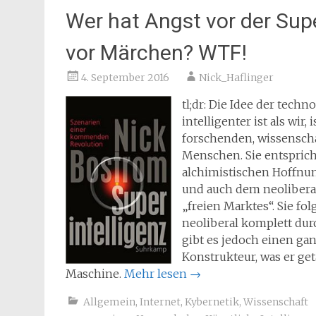
Wer hat Angst vor der Sup
vor Märchen? WTF!
4. September 2016
Nick_Haflinger
tl;dr: Die Idee der tech
intelligenter ist als wir
forschenden, wissenscha
Menschen. Sie entspricht
alchimistischen Hoffnu
und auch dem neoliberal
„freien Marktes“. Sie fo
neoliberal komplett du
gibt es jedoch einen ga
Konstrukteur, was er ge
Maschine.
Mehr lesen
→
Allgemein
,
Internet
,
Kybernetik
,
Wissenschaft