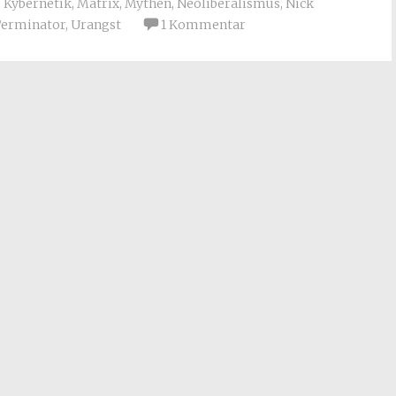
,
Kybernetik
,
Matrix
,
Mythen
,
Neoliberalismus
,
Nick
Terminator
,
Urangst
1 Kommentar