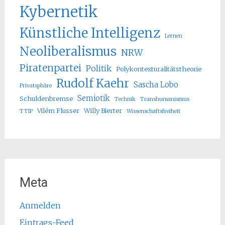
Kybernetik
Künstliche Intelligenz
Lernen
Neoliberalismus
NRW
Piratenpartei
Politik
Polykontexturalitätstheorie
Rudolf Kaehr
Sascha Lobo
Privatsphäre
Semiotik
Schuldenbremse
Technik
Transhumanismus
Vilém Flusser
Willy Bierter
TTIP
Wissenschaftsfreiheit
Meta
Anmelden
Eintrags-Feed