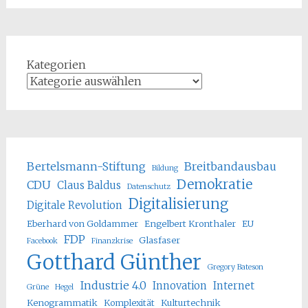
Kategorien
Bertelsmann-Stiftung
Breitbandausbau
Bildung
Demokratie
CDU
Claus Baldus
Datenschutz
Digitalisierung
Digitale Revolution
Eberhard von Goldammer
Engelbert Kronthaler
EU
FDP
Glasfaser
Facebook
Finanzkrise
Gotthard Günther
Gregory Bateson
Industrie 4.0
Innovation
Internet
Grüne
Hegel
Kenogrammatik
Komplexität
Kulturtechnik