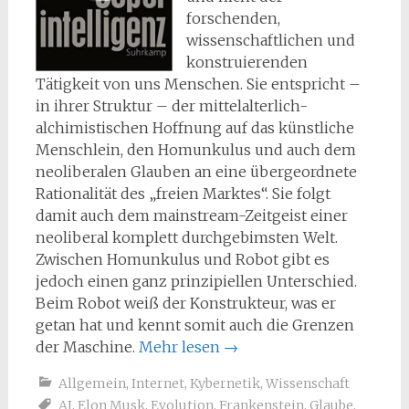
forschenden,
wissenschaftlichen und
konstruierenden
Tätigkeit von uns Menschen. Sie entspricht –
in ihrer Struktur – der mittelalterlich-
alchimistischen Hoffnung auf das künstliche
Menschlein, den Homunkulus und auch dem
neoliberalen Glauben an eine übergeordnete
Rationalität des „freien Marktes“. Sie folgt
damit auch dem mainstream-Zeitgeist einer
neoliberal komplett durchgebimsten Welt.
Zwischen Homunkulus und Robot gibt es
jedoch einen ganz prinzipiellen Unterschied.
Beim Robot weiß der Konstrukteur, was er
getan hat und kennt somit auch die Grenzen
der Maschine.
Mehr lesen
→
Allgemein
,
Internet
,
Kybernetik
,
Wissenschaft
AI
,
Elon Musk
,
Evolution
,
Frankenstein
,
Glaube
,