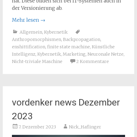
hat. Diese bilden sich bei IT-Systemen auch in
der Versionierung ab.
Mehr lesen
→
Allgemein
,
Kybernetik
Anthropomorphismen
,
Backpropagation
,
enshittification
,
finite state machine
,
Künstliche
Intelligenz
,
Kybernetik
,
Marketing
,
Neuronale Netze
,
Nicht-triviale Maschine
2 Kommentare
vordenker news Dezember
2023
7. Dezember 2023
Nick_Haflinger