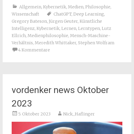
Allgemein
,
Kybernetik
,
Medien
,
Philosophie
,
Wissenschaft
ChatGPT
,
Deep Learning
,
Gregory Bateson
,
Jürgen Geuter
,
Künstliche
Intelligenz
,
Kybernetik
,
Lernen
,
Lerntypen
,
Lutz
Ellrich
,
Medienphilosophie
,
Mensch-Maschine-
Verhältnis
,
Meredith Whittaker
,
Stephen Wolfram
4 Kommentare
vordenker news Oktober
2023
5. Oktober 2023
Nick_Haflinger