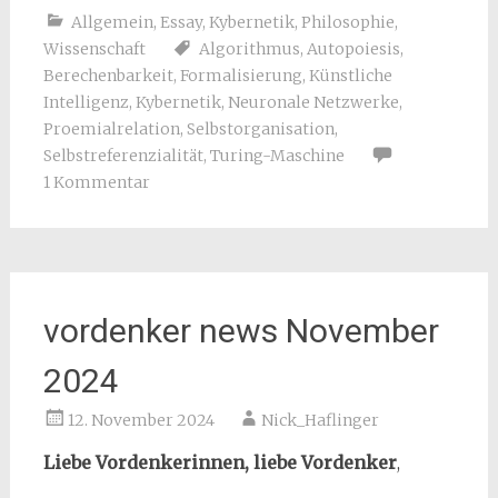
Allgemein
,
Essay
,
Kybernetik
,
Philosophie
,
Wissenschaft
Algorithmus
,
Autopoiesis
,
Berechenbarkeit
,
Formalisierung
,
Künstliche
Intelligenz
,
Kybernetik
,
Neuronale Netzwerke
,
Proemialrelation
,
Selbstorganisation
,
Selbstreferenzialität
,
Turing-Maschine
1 Kommentar
vordenker news November
2024
12. November 2024
Nick_Haflinger
Liebe Vordenkerinnen, liebe Vordenker
,