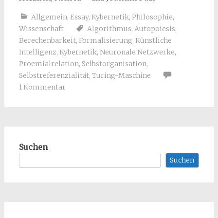
Allgemein
,
Essay
,
Kybernetik
,
Philosophie
,
Wissenschaft
Algorithmus
,
Autopoiesis
,
Berechenbarkeit
,
Formalisierung
,
Künstliche
Intelligenz
,
Kybernetik
,
Neuronale Netzwerke
,
Proemialrelation
,
Selbstorganisation
,
Selbstreferenzialität
,
Turing-Maschine
1 Kommentar
Suchen
Suchen