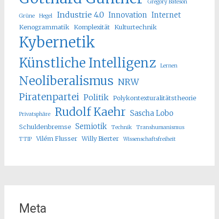
Gregory Bateson
Industrie 4.0
Innovation
Internet
Grüne
Hegel
Kenogrammatik
Komplexität
Kulturtechnik
Kybernetik
Künstliche Intelligenz
Lernen
Neoliberalismus
NRW
Piratenpartei
Politik
Polykontexturalitätstheorie
Rudolf Kaehr
Sascha Lobo
Privatsphäre
Semiotik
Schuldenbremse
Technik
Transhumanismus
Vilém Flusser
Willy Bierter
TTIP
Wissenschaftsfreiheit
Meta