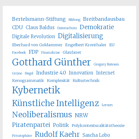
Bertelsmann-Stiftung
Breitbandausbau
Bildung
Demokratie
CDU
Claus Baldus
Datenschutz
Digitalisierung
Digitale Revolution
Eberhard von Goldammer
Engelbert Kronthaler
EU
FDP
Glasfaser
Facebook
Finanzkrise
Gotthard Günther
Gregory Bateson
Industrie 4.0
Innovation
Internet
Grüne
Hegel
Kenogrammatik
Komplexität
Kulturtechnik
Kybernetik
Künstliche Intelligenz
Lernen
Neoliberalismus
NRW
Piratenpartei
Politik
Polykontexturalitätstheorie
Rudolf Kaehr
Sascha Lobo
Privatsphäre