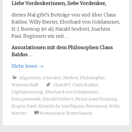
Liebe Vordenkerinnen, liebe Vordenker,
dieses Mal gibt’s Beiträge von und über Claus
Baldus, Willy Bierter, Eberhard von Goldammer,
H.-J. Bontrup (et al), Harald Seubert, Joachim
Paul. Beginnen wir mit …
Assoziationen mit dem Philosophen Claus
Baldus
….
Mehr lesen
→
Allgemein
,
Literatur
,
Medien
,
Philosophie
,
Wissenschaft
ChatGPT
,
Claus Baldus
,
Digitalisierung
,
Eberhard von Goldammer
,
Energiewende
,
Harald Seubert
,
Heinz-Josef Bontrup
,
Jürgen Daub
,
Künstliche Intelligenz
,
Rezension
,
Willy
Bierter
Kommentar hinterlassen