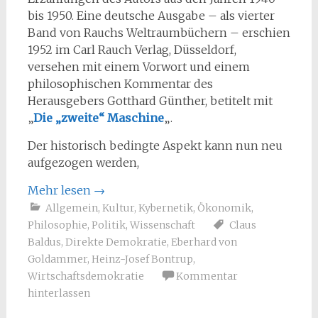
bis 1950. Eine deutsche Ausgabe – als vierter
Band von Rauchs Weltraumbüchern – erschien
1952 im Carl Rauch Verlag, Düsseldorf,
versehen mit einem Vorwort und einem
philosophischen Kommentar des
Herausgebers Gotthard Günther, betitelt mit
„
Die „zweite“ Maschine
„.
Der historisch bedingte Aspekt kann nun neu
aufgezogen werden,
Mehr lesen
→
Allgemein
,
Kultur
,
Kybernetik
,
Ökonomik
,
Philosophie
,
Politik
,
Wissenschaft
Claus
Baldus
,
Direkte Demokratie
,
Eberhard von
Goldammer
,
Heinz-Josef Bontrup
,
Wirtschaftsdemokratie
Kommentar
hinterlassen