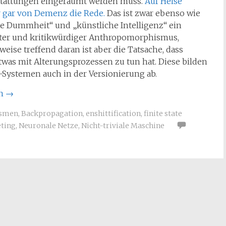
stattungen eingeräumt werden muss.
Auf Heise
r gar von Demenz die Rede.
Das ist zwar ebenso wie
e Dummheit“ und „künstliche Intelligenz“ ein
ter und kritikwürdiger Anthropomorphismus,
eise treffend daran ist aber die Tatsache, dass
was mit Alterungsprozessen zu tun hat. Diese bilden
T-Systemen auch in der Versionierung ab.
en
→
ismen
,
Backpropagation
,
enshittification
,
finite state
ting
,
Neuronale Netze
,
Nicht-triviale Maschine