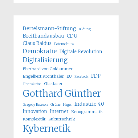
Bertelsmann-Stiftung
Bildung
Breitbandausbau
CDU
Claus Baldus
Datenschutz
Demokratie
Digitale Revolution
Digitalisierung
Eberhard von Goldammer
FDP
Engelbert Kronthaler
EU
Facebook
Glasfaser
Finanzkrise
Gotthard Günther
Industrie 4.0
Gregory Bateson
Grüne
Hegel
Innovation
Internet
Kenogrammatik
Komplexität
Kulturtechnik
Kybernetik