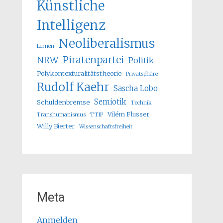
Künstliche
Intelligenz
Neoliberalismus
Lernen
Piratenpartei
NRW
Politik
Polykontexturalitätstheorie
Privatsphäre
Rudolf Kaehr
Sascha Lobo
Semiotik
Schuldenbremse
Technik
Vilém Flusser
Transhumanismus
TTIP
Willy Bierter
Wissenschaftsfreiheit
Meta
Anmelden