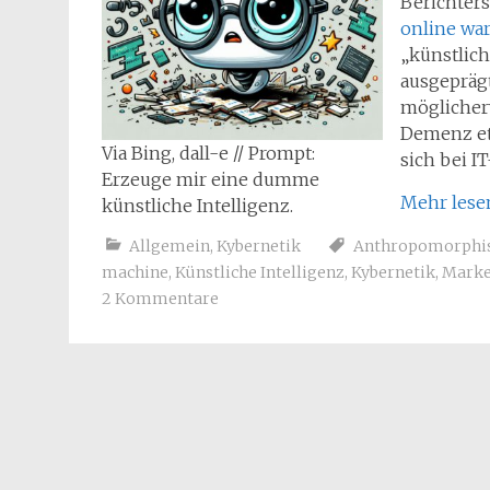
Berichter
online wa
„künstlich
ausgepräg
möglicherw
Demenz et
Via Bing, dall-e // Prompt:
sich bei I
Erzeuge mir eine dumme
Mehr les
künstliche Intelligenz.
Allgemein
,
Kybernetik
Anthropomorph
machine
,
Künstliche Intelligenz
,
Kybernetik
,
Marke
2 Kommentare