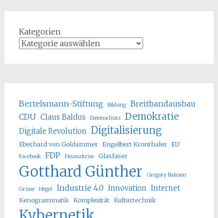
Kategorien
Bertelsmann-Stiftung
Breitbandausbau
Bildung
Demokratie
CDU
Claus Baldus
Datenschutz
Digitalisierung
Digitale Revolution
Eberhard von Goldammer
Engelbert Kronthaler
EU
FDP
Glasfaser
Facebook
Finanzkrise
Gotthard Günther
Gregory Bateson
Industrie 4.0
Innovation
Internet
Grüne
Hegel
Kenogrammatik
Komplexität
Kulturtechnik
Kybernetik