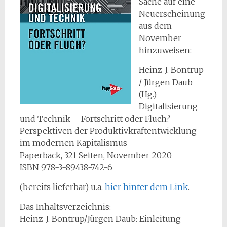
Sache auf eine
Neuerscheinung
aus dem
November
hinzuweisen:
Heinz-J. Bontrup
/ Jürgen Daub
(Hg.)
Digitalisierung
und Technik – Fortschritt oder Fluch?
Perspektiven der Produktivkraftentwicklung
im modernen Kapitalismus
Paperback, 321 Seiten, November 2020
ISBN 978-3-89438-742-6
(bereits lieferbar) u.a.
hier hinter dem Link
.
Das Inhaltsverzeichnis:
Heinz-J. Bontrup/Jürgen Daub: Einleitung