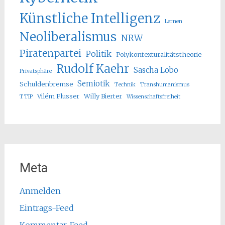
Künstliche Intelligenz
Lernen
Neoliberalismus
NRW
Piratenpartei
Politik
Polykontexturalitätstheorie
Rudolf Kaehr
Sascha Lobo
Privatsphäre
Semiotik
Schuldenbremse
Technik
Transhumanismus
Vilém Flusser
Willy Bierter
TTIP
Wissenschaftsfreiheit
Meta
Anmelden
Eintrags-Feed
Kommentar-Feed