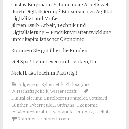
Gustav Bergmann: Schöne neue Arbeitswelt
durch Digitalisierung? Ein Versuch zu Agilität,
Digitalität und Muße
Jürgen Daub: Arbeit, Technik und
Digitalisierung – Produktivkraftentwicklung
unter kapitalistischer Ökonomie
Kommen Sie gut über die Runden,
viel Spaß beim Lesen und Denken, Ihr
Nick H. aka Joachim Paul (Hg.)
Allgemein
,
Kybernetik
,
Philosophie
,
Wirtschaftspolitik
,
Wissenschaft
Digitalisierung
,
Engelbert Kronthaler
,
Gotthard
Günther
,
Kybernetik 2. Ordnung
,
Ökonomie
,
Polykontexturalität
,
Semantik
,
Semiotik
,
Technik
Kommentar hinterlassen