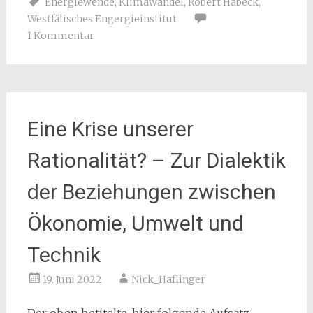
Energiewende
,
Klimawandel
,
Robert Habeck
,
Westfälisches Engergieinstitut
1 Kommentar
Eine Krise unserer
Rationalität? – Zur Dialektik
der Beziehungen zwischen
Ökonomie, Umwelt und
Technik
19. Juni 2022
Nick_Haflinger