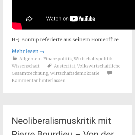
H.-J. Bontup referierte aus seinem Homeoffice.
Mehr lesen
→
Allgemein
,
Finanzpolitik
,
Wirtschaftspolitik
,
Wissenschaft
Austerität
,
Volkswirtschaftliche
Gesamtrechnung
,
Wirtschaftsdemokratie
Kommentar hinterlassen
Neoliberalismuskritik mit
Pierre Bourdieu – Von der