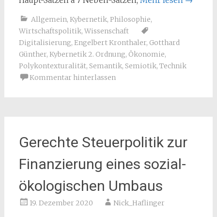
Haupt-Sätzen à 7 Neben-Sätzen,
Mehr lesen
→
Allgemein
,
Kybernetik
,
Philosophie
,
Wirtschaftspolitik
,
Wissenschaft
Digitalisierung
,
Engelbert Kronthaler
,
Gotthard
Günther
,
Kybernetik 2. Ordnung
,
Ökonomie
,
Polykontexturalität
,
Semantik
,
Semiotik
,
Technik
Kommentar hinterlassen
Gerechte Steuerpolitik zur
Finanzierung eines sozial-
ökologischen Umbaus
19. Dezember 2020
Nick_Haflinger