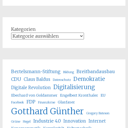
Kategorien
Bertelsmann-Stiftung
Breitbandausbau
Bildung
Demokratie
CDU
Claus Baldus
Datenschutz
Digitalisierung
Digitale Revolution
Eberhard von Goldammer
Engelbert Kronthaler
EU
FDP
Glasfaser
Facebook
Finanzkrise
Gotthard Günther
Gregory Bateson
Industrie 4.0
Innovation
Internet
Grüne
Hegel