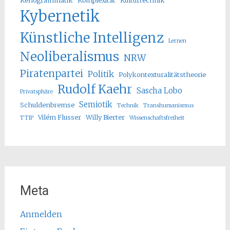
Kenogrammatik
Komplexität
Kulturtechnik
Kybernetik
Künstliche Intelligenz
Lernen
Neoliberalismus
NRW
Piratenpartei
Politik
Polykontexturalitätstheorie
Rudolf Kaehr
Sascha Lobo
Privatsphäre
Semiotik
Schuldenbremse
Technik
Transhumanismus
Vilém Flusser
Willy Bierter
TTIP
Wissenschaftsfreiheit
Meta
Anmelden