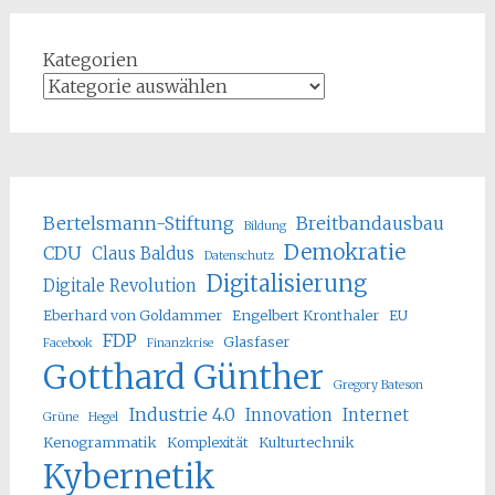
Kategorien
Bertelsmann-Stiftung
Breitbandausbau
Bildung
Demokratie
CDU
Claus Baldus
Datenschutz
Digitalisierung
Digitale Revolution
Eberhard von Goldammer
Engelbert Kronthaler
EU
FDP
Glasfaser
Facebook
Finanzkrise
Gotthard Günther
Gregory Bateson
Industrie 4.0
Innovation
Internet
Grüne
Hegel
Kenogrammatik
Komplexität
Kulturtechnik
Kybernetik