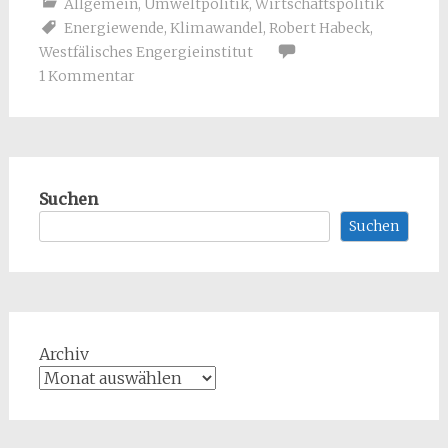
Allgemein
,
Umweltpolitik
,
Wirtschaftspolitik
Energiewende
,
Klimawandel
,
Robert Habeck
,
Westfälisches Engergieinstitut
1 Kommentar
Suchen
Suchen
Archiv