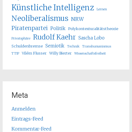
Künstliche Intelligenz
Lernen
Neoliberalismus
NRW
Piratenpartei
Politik
Polykontexturalitätstheorie
Rudolf Kaehr
Sascha Lobo
Privatsphäre
Semiotik
Schuldenbremse
Technik
Transhumanismus
Vilém Flusser
Willy Bierter
TTIP
Wissenschaftsfreiheit
Meta
Anmelden
Eintrags-Feed
Kommentar-Feed