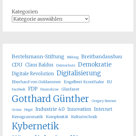
Kategorien
Bertelsmann-Stiftung
Breitbandausbau
Bildung
Demokratie
CDU
Claus Baldus
Datenschutz
Digitalisierung
Digitale Revolution
Eberhard von Goldammer
Engelbert Kronthaler
EU
FDP
Glasfaser
Facebook
Finanzkrise
Gotthard Günther
Gregory Bateson
Industrie 4.0
Innovation
Internet
Grüne
Hegel
Kenogrammatik
Komplexität
Kulturtechnik
Kybernetik