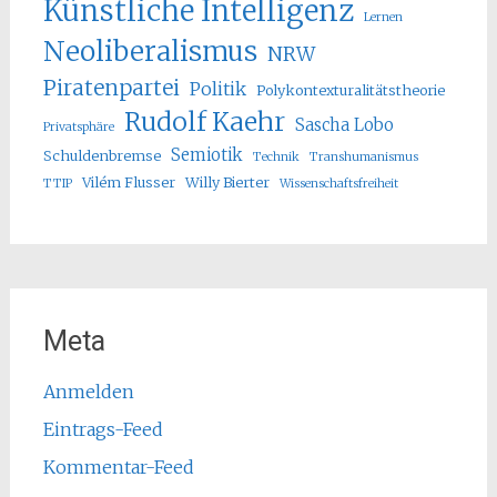
Künstliche Intelligenz
Lernen
Neoliberalismus
NRW
Piratenpartei
Politik
Polykontexturalitätstheorie
Rudolf Kaehr
Sascha Lobo
Privatsphäre
Semiotik
Schuldenbremse
Technik
Transhumanismus
Vilém Flusser
Willy Bierter
TTIP
Wissenschaftsfreiheit
Meta
Anmelden
Eintrags-Feed
Kommentar-Feed