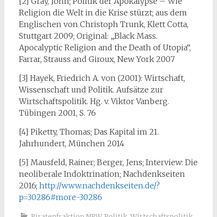
[2] Gray, John; Politik der Apokalypse – Wie
Religion die Welt in die Krise stürzt; aus dem
Englischen von Christoph Trunk, Klett Cotta,
Stuttgart 2009; Original: „Black Mass.
Apocalyptic Religion and the Death of Utopia“,
Farrar, Strauss and Giroux, New York 2007
[3] Hayek, Friedrich A. von (2001): Wirtschaft,
Wissenschaft und Politik. Aufsätze zur
Wirtschaftspolitik. Hg. v. Viktor Vanberg.
Tübingen 2001, S. 76
[4] Piketty, Thomas; Das Kapital im 21.
Jahrhundert, München 2014
[5] Mausfeld, Rainer; Berger, Jens; Interview: Die
neoliberale Indoktrination; Nachdenkseiten
2016;
http://www.nachdenkseiten.de/?
p=30286#more-30286
Piratenfraktion NRW
,
Politik
,
Wirtschaftspolitik
,