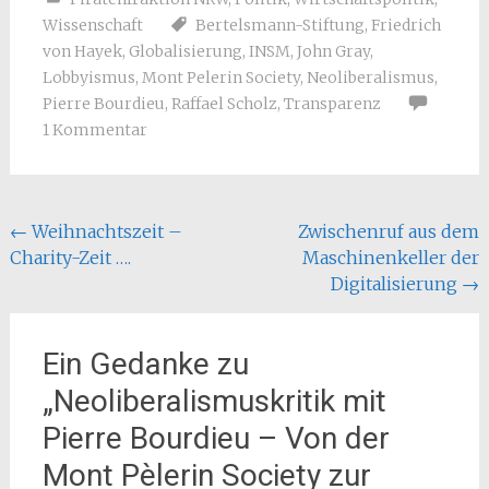
Wissenschaft
Bertelsmann-Stiftung
,
Friedrich
von Hayek
,
Globalisierung
,
INSM
,
John Gray
,
Lobbyismus
,
Mont Pelerin Society
,
Neoliberalismus
,
Pierre Bourdieu
,
Raffael Scholz
,
Transparenz
1 Kommentar
Beitragsnavigation
←
Weihnachtszeit –
Zwischenruf aus dem
Charity-Zeit ….
Maschinenkeller der
Digitalisierung
→
Ein Gedanke zu
„
Neoliberalismuskritik mit
Pierre Bourdieu – Von der
Mont Pèlerin Society zur