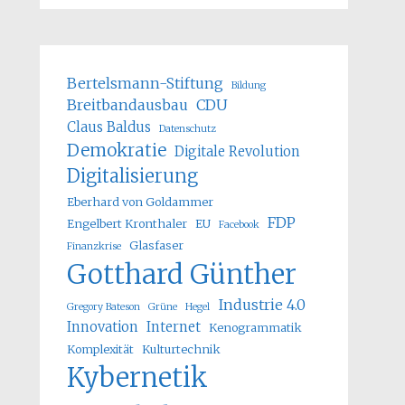
Bertelsmann-Stiftung
Bildung
Breitbandausbau
CDU
Claus Baldus
Datenschutz
Demokratie
Digitale Revolution
Digitalisierung
Eberhard von Goldammer
FDP
Engelbert Kronthaler
EU
Facebook
Glasfaser
Finanzkrise
Gotthard Günther
Industrie 4.0
Gregory Bateson
Grüne
Hegel
Innovation
Internet
Kenogrammatik
Komplexität
Kulturtechnik
Kybernetik