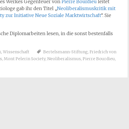
 des Werkes Gegenfeuer von
Pierre Bourdieu
leitet
iologe gab ihr den Titel „
Neoliberalismuskritik mit
y zur Initiative Neue Soziale Marktwirtschaft
“. Sie
sche Diplomarbeiten lesen, in die sonst bestenfalls
k
,
Wissenschaft
Bertelsmann-Stiftung
,
Friedrich von
s
,
Mont Pelerin Society
,
Neoliberalismus
,
Pierre Bourdieu
,