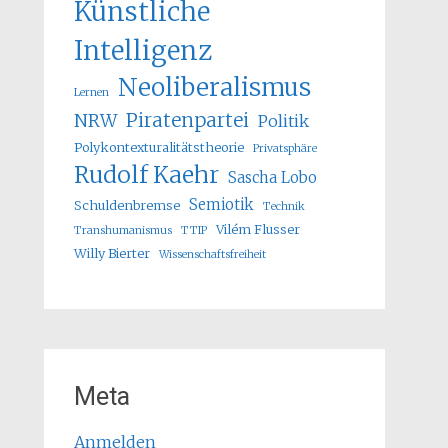
Künstliche
Intelligenz
Neoliberalismus
Lernen
Piratenpartei
NRW
Politik
Polykontexturalitätstheorie
Privatsphäre
Rudolf Kaehr
Sascha Lobo
Semiotik
Schuldenbremse
Technik
Vilém Flusser
Transhumanismus
TTIP
Willy Bierter
Wissenschaftsfreiheit
Meta
Anmelden