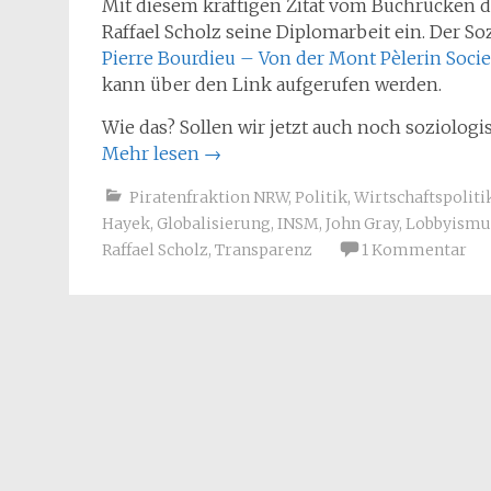
Mit diesem kräftigen Zitat vom Buchrücken
Raffael Scholz seine Diplomarbeit ein. Der Soz
Pierre Bourdieu – Von der Mont Pèlerin Societ
kann über den Link aufgerufen werden.
Wie das? Sollen wir jetzt auch noch soziologi
Mehr lesen
→
Piratenfraktion NRW
,
Politik
,
Wirtschaftspoliti
Hayek
,
Globalisierung
,
INSM
,
John Gray
,
Lobbyismu
Raffael Scholz
,
Transparenz
1 Kommentar