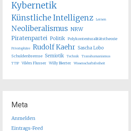
Kybernetik
Künstliche Intelligenz
Lernen
Neoliberalismus
NRW
Piratenpartei
Politik
Polykontexturalitätstheorie
Rudolf Kaehr
Sascha Lobo
Privatsphäre
Semiotik
Schuldenbremse
Technik
Transhumanismus
Vilém Flusser
Willy Bierter
TTIP
Wissenschaftsfreiheit
Meta
Anmelden
Eintrags-Feed