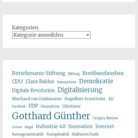
Kategorien
Bertelsmann-Stiftung
Breitbandausbau
Bildung
Demokratie
CDU
Claus Baldus
Datenschutz
Digitalisierung
Digitale Revolution
Eberhard von Goldammer
Engelbert Kronthaler
EU
FDP
Glasfaser
Facebook
Finanzkrise
Gotthard Günther
Gregory Bateson
Industrie 4.0
Innovation
Internet
Grüne
Hegel
Kenogrammatik
Komplexität
Kulturtechnik