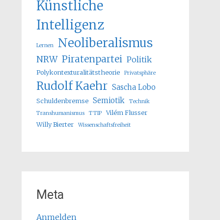
Künstliche
Intelligenz
Neoliberalismus
Lernen
Piratenpartei
NRW
Politik
Polykontexturalitätstheorie
Privatsphäre
Rudolf Kaehr
Sascha Lobo
Semiotik
Schuldenbremse
Technik
Vilém Flusser
Transhumanismus
TTIP
Willy Bierter
Wissenschaftsfreiheit
Meta
Anmelden