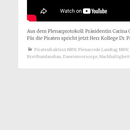
Aus dem Plenarprotokoll: Präsidentin Carina
Für die Piraten spricht jetzt Herr Kollege Dr. P
Piratenfraktion NRW
,
Plenarrede Landtag NRW
,
Breitbandausbau
,
Daseinsvorsorge
,
Nachhaltigkeit