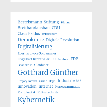
Bertelsmann-Stiftung
Bildung
Breitbandausbau
CDU
Claus Baldus
Datenschutz
Demokratie
Digitale Revolution
Digitalisierung
Eberhard von Goldammer
FDP
Engelbert Kronthaler
EU
Facebook
Glasfaser
Finanzkrise
Gotthard Günther
Industrie 4.0
Gregory Bateson
Grüne
Hegel
Innovation
Internet
Kenogrammatik
Komplexität
Kulturtechnik
Kybernetik