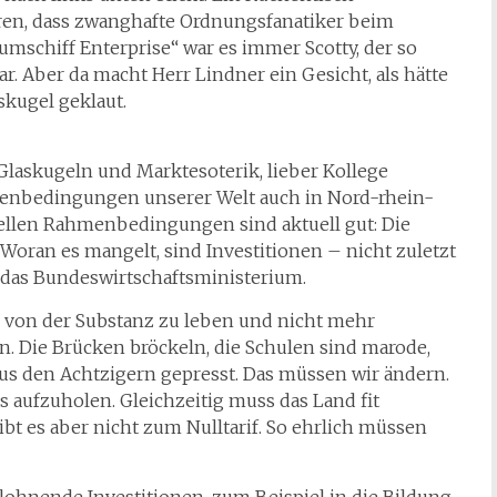
ären, dass zwanghafte Ordnungsfanatiker beim
mschiff Enterprise“ war es immer Scotty, der so
r. Aber da macht Herr Lindner ein Gesicht, als hätte
skugel geklaut.
 Glaskugeln und Marktesoterik, lieber Kollege
menbedingungen unserer Welt auch in Nord-rhein-
ellen Rahmenbedingungen sind aktuell gut: Die
 Woran es mangelt, sind Investitionen – nicht zuletzt
 das Bundeswirtschaftsministerium.
e, von der Substanz zu leben und nicht mehr
en. Die Brücken bröckeln, die Schulen sind marode,
us den Achtzigern gepresst. Das müssen wir ändern.
es aufzuholen. Gleichzeitig muss das Land fit
ibt es aber nicht zum Nulltarif. So ehrlich müssen