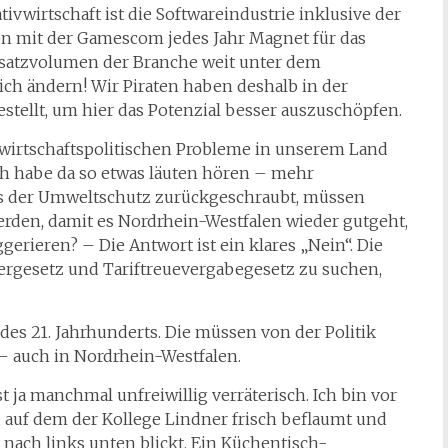
ivwirtschaft ist die Softwareindustrie inklusive der
n mit der Gamescom jedes Jahr Magnet für das
Umsatzvolumen der Branche weit unter dem
ich ändern! Wir Piraten haben deshalb in der
tellt, um hier das Potenzial besser auszuschöpfen.
wirtschaftspolitischen Probleme in unserem Land
ch habe da so etwas läuten hören – mehr
uss der Umweltschutz zurückgeschraubt, müssen
rden, damit es Nordrhein-Westfalen wieder gutgeht,
erieren? – Die Antwort ist ein klares „Nein“. Die
rgesetz und Tariftreuevergabegesetz zu suchen,
es 21. Jahrhunderts. Die müssen von der Politik
 auch in Nordrhein-Westfalen.
t ja manchmal unfreiwillig verräterisch. Ich bin vor
auf dem der Kollege Lindner frisch beflaumt und
nach links unten blickt. Ein Küchentisch-