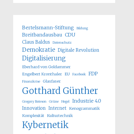
Bertelsmann-Stiftung
Bildung
Breitbandausbau
CDU
Claus Baldus
Datenschutz
Demokratie
Digitale Revolution
Digitalisierung
Eberhard von Goldammer
FDP
Engelbert Kronthaler
EU
Facebook
Glasfaser
Finanzkrise
Gotthard Günther
Industrie 4.0
Gregory Bateson
Grüne
Hegel
Innovation
Internet
Kenogrammatik
Komplexität
Kulturtechnik
Kybernetik