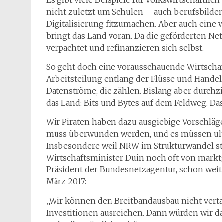
Es gibt viele Beispiele für volkswirtschaftlic
nicht zuletzt um Schulen – auch berufsbilde
Digitalisierung fitzumachen. Aber auch eine w
bringt das Land voran. Da die geförderten N
verpachtet und refinanzieren sich selbst.
So geht doch eine vorausschauende Wirtschaf
Arbeitsteilung entlang der Flüsse und Handel
Datenströme, die zählen. Bislang aber durch
das Land: Bits und Bytes auf dem Feldweg. Da
Wir Piraten haben dazu ausgiebige Vorschläge 
muss überwunden werden, und es müssen ultr
Insbesondere weil NRW im Strukturwandel st
Wirtschaftsminister Duin noch oft von mark
Präsident der Bundesnetzagentur, schon weiter
März 2017:
„Wir können den Breitbandausbau nicht verta
Investitionen ausreichen. Dann würden wir das