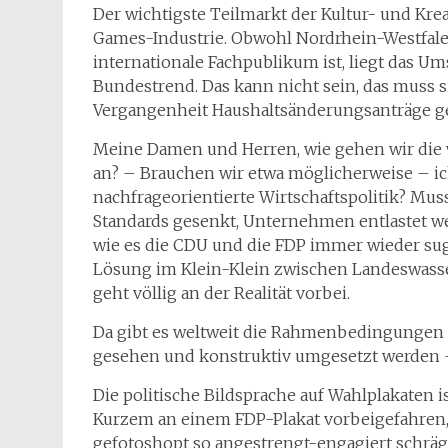
Der wichtigste Teilmarkt der Kultur- und Kreat
Games-Industrie. Obwohl Nordrhein-Westfale
internationale Fachpublikum ist, liegt das 
Bundestrend. Das kann nicht sein, das muss s
Vergangenheit Haushaltsänderungsanträge ges
Meine Damen und Herren, wie gehen wir die 
an? – Brauchen wir etwa möglicherweise – i
nachfrageorientierte Wirtschaftspolitik? M
Standards gesenkt, Unternehmen entlastet we
wie es die CDU und die FDP immer wieder sugg
Lösung im Klein-Klein zwischen Landeswasse
geht völlig an der Realität vorbei.
Da gibt es weltweit die Rahmenbedingungen d
gesehen und konstruktiv umgesetzt werden –
Die politische Bildsprache auf Wahlplakaten is
Kurzem an einem FDP-Plakat vorbeigefahren, 
gefotoshopt so angestrengt-engagiert schräg 