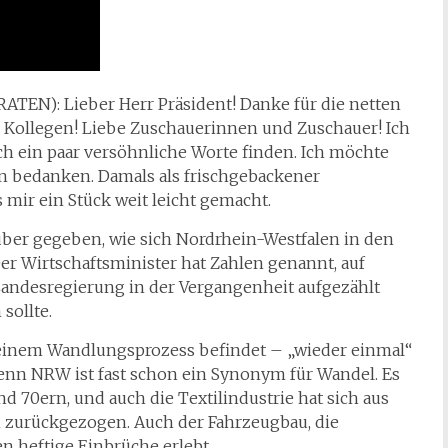
RATEN): Lieber Herr Präsident! Danke für die netten
e Kollegen! Liebe Zuschauerinnen und Zuschauer! Ich
h ein paar versöhnliche Worte finden.
Ich möchte
n bedanken. Damals als frischgebackener
s mir ein Stück weit leicht gemacht.
ber gegeben, wie sich Nordrhein-Westfalen in den
 Der Wirtschaftsminister hat Zahlen genannt, auf
 Landesregierung in der Vergangenheit aufgezählt
sollte.
in einem Wandlungsprozess befindet – „wieder einmal“
enn NRW ist fast schon ein Synonym für Wandel. Es
d 70ern, und auch die Textilindustrie hat sich aus
zurückgezogen. Auch der Fahrzeugbau, die
n heftige Einbrüche erlebt.