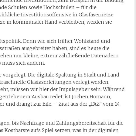
h lohnende Investitionen, zum Beispiel in die Bildung,
nde Schulen sowie Hochschulen – für die
irkliche Investitionsoffensive in Glasfasernetze
etze in kommunaler Hand verbleiben, werden sie
tspolitik. Denn wie sich früher Wohlstand und
sstraßen ausgebreitet haben, sind es heute die
ziehen nur kleine, extrem zähfließende Datenadern
s muss sich ändern.
vorgelegt. Die digitale Spaltung in Stadt und Land
aschnelle Glasfaserleitungen verlegt werden.
eht, müssen wir hier der Impulsgeber sein. Während
tgetriebenem Ausbau redet, ist Jochen Homann,
 und drängt zur Eile. – Zitat aus der „FAZ“ vom 14.
gen, bis Nachfrage und Zahlungsbereitschaft für die
 Kostbarste aufs Spiel setzen, was in der digitalen