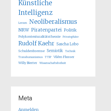
Künstliche
Intelligenz
Neoliberalismus
Lernen
Piratenpartei
NRW
Politik
Polykontexturalitätstheorie
Privatsphäre
Rudolf Kaehr
Sascha Lobo
Semiotik
Schuldenbremse
Technik
Vilém Flusser
Transhumanismus
TTIP
Willy Bierter
Wissenschaftsfreiheit
Meta
Anmelden