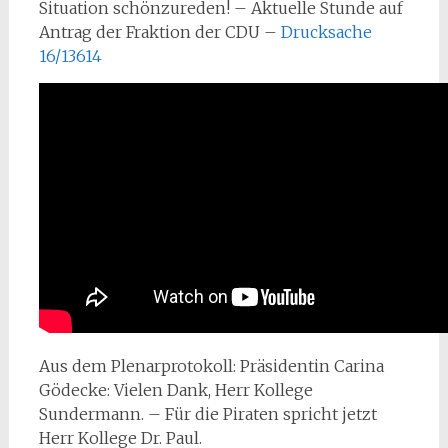
Situation schönzureden! – Aktuelle Stunde auf
Antrag der Fraktion der CDU –
Drucksache
16/13614
Aus dem Plenarprotokoll: Präsidentin Carina
Gödecke: Vielen Dank, Herr Kollege
Sundermann. – Für die Piraten spricht jetzt
Herr Kollege Dr. Paul.