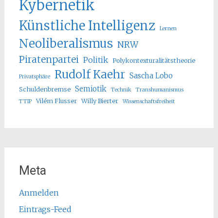
Kybernetik
Künstliche Intelligenz
Lernen
Neoliberalismus
NRW
Piratenpartei
Politik
Polykontexturalitätstheorie
Rudolf Kaehr
Sascha Lobo
Privatsphäre
Semiotik
Schuldenbremse
Technik
Transhumanismus
Vilém Flusser
Willy Bierter
TTIP
Wissenschaftsfreiheit
Meta
Anmelden
Eintrags-Feed