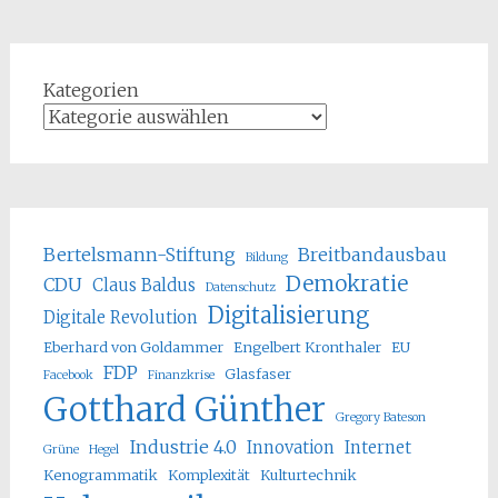
Kategorien
Bertelsmann-Stiftung
Breitbandausbau
Bildung
Demokratie
CDU
Claus Baldus
Datenschutz
Digitalisierung
Digitale Revolution
Eberhard von Goldammer
Engelbert Kronthaler
EU
FDP
Glasfaser
Facebook
Finanzkrise
Gotthard Günther
Gregory Bateson
Industrie 4.0
Innovation
Internet
Grüne
Hegel
Kenogrammatik
Komplexität
Kulturtechnik