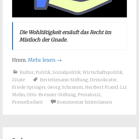
Die Wohltätigkeit ersäuft das Recht im
Mistloch der Gnade.
Hmm.
Mehr lesen
→
Kultur
,
Politik
,
Sozialpolitik
,
Wirtschaftspolitik
,
Zitate
Bertelsmann-Stiftung
,
Demokratie
,
Friede Springer
,
Georg Schramm
,
Heribert Prantl
,
Liz
Mohn
,
Otto-Brenner-Stiftung
,
Pestalozzi
,
Pressefreiheit
Kommentar hinterlassen