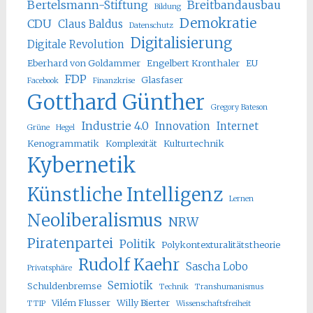
Bertelsmann-Stiftung
Breitbandausbau
Bildung
Demokratie
CDU
Claus Baldus
Datenschutz
Digitalisierung
Digitale Revolution
Eberhard von Goldammer
Engelbert Kronthaler
EU
FDP
Glasfaser
Facebook
Finanzkrise
Gotthard Günther
Gregory Bateson
Industrie 4.0
Innovation
Internet
Grüne
Hegel
Kenogrammatik
Komplexität
Kulturtechnik
Kybernetik
Künstliche Intelligenz
Lernen
Neoliberalismus
NRW
Piratenpartei
Politik
Polykontexturalitätstheorie
Rudolf Kaehr
Sascha Lobo
Privatsphäre
Semiotik
Schuldenbremse
Technik
Transhumanismus
Vilém Flusser
Willy Bierter
TTIP
Wissenschaftsfreiheit