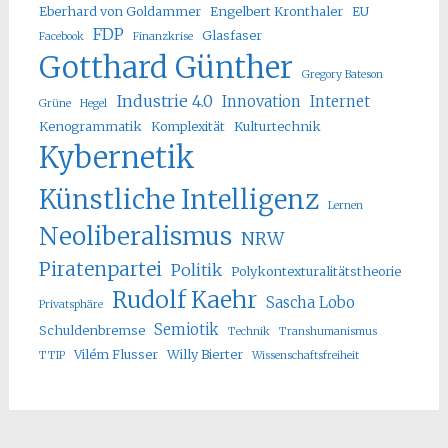
Eberhard von Goldammer
Engelbert Kronthaler
EU
FDP
Glasfaser
Facebook
Finanzkrise
Gotthard Günther
Gregory Bateson
Industrie 4.0
Innovation
Internet
Grüne
Hegel
Kenogrammatik
Komplexität
Kulturtechnik
Kybernetik
Künstliche Intelligenz
Lernen
Neoliberalismus
NRW
Piratenpartei
Politik
Polykontexturalitätstheorie
Rudolf Kaehr
Sascha Lobo
Privatsphäre
Semiotik
Schuldenbremse
Technik
Transhumanismus
Vilém Flusser
Willy Bierter
TTIP
Wissenschaftsfreiheit