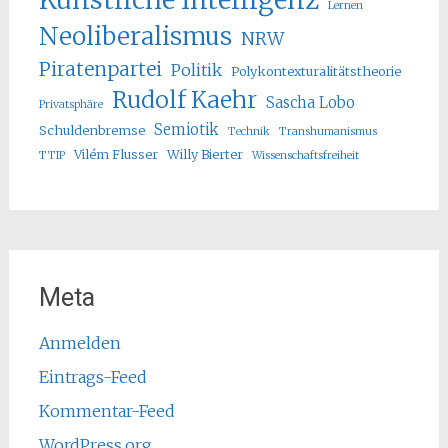
Lernen
Neoliberalismus
NRW
Piratenpartei
Politik
Polykontexturalitätstheorie
Rudolf Kaehr
Sascha Lobo
Privatsphäre
Semiotik
Schuldenbremse
Technik
Transhumanismus
Vilém Flusser
Willy Bierter
TTIP
Wissenschaftsfreiheit
Meta
Anmelden
Eintrags-Feed
Kommentar-Feed
WordPress.org