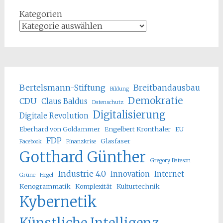
Kategorien
Bertelsmann-Stiftung
Breitbandausbau
Bildung
Demokratie
CDU
Claus Baldus
Datenschutz
Digitalisierung
Digitale Revolution
Eberhard von Goldammer
Engelbert Kronthaler
EU
FDP
Glasfaser
Facebook
Finanzkrise
Gotthard Günther
Gregory Bateson
Industrie 4.0
Innovation
Internet
Grüne
Hegel
Kenogrammatik
Komplexität
Kulturtechnik
Kybernetik
Künstliche Intelligenz