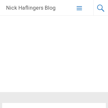
Zum
Nick Haflingers Blog
Inhalt
springen