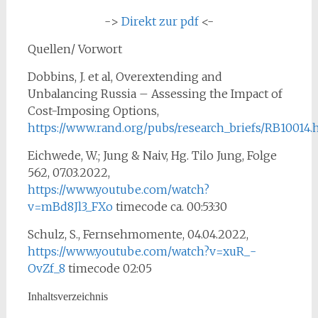
->
Direkt zur pdf
<-
Quellen/ Vorwort
Dobbins, J. et al, Overextending and
Unbalancing Russia – Assessing the Impact of
Cost-Imposing Options,
https://www.rand.org/pubs/research_briefs/RB10014.
Eichwede, W.; Jung & Naiv, Hg. Tilo Jung, Folge
562, 07.03.2022,
https://www.youtube.com/watch?
v=mBd8Jl3_FXo
timecode ca. 00:53:30
Schulz, S., Fernsehmomente, 04.04.2022,
https://www.youtube.com/watch?v=xuR_-
OvZf_8
timecode 02:05
Inhaltsverzeichnis