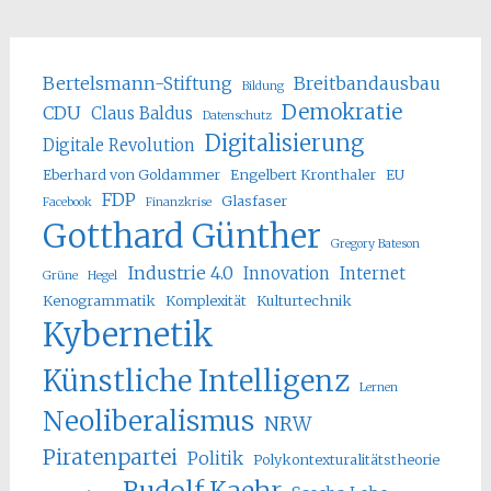
Bertelsmann-Stiftung
Breitbandausbau
Bildung
Demokratie
CDU
Claus Baldus
Datenschutz
Digitalisierung
Digitale Revolution
Eberhard von Goldammer
Engelbert Kronthaler
EU
FDP
Glasfaser
Facebook
Finanzkrise
Gotthard Günther
Gregory Bateson
Industrie 4.0
Innovation
Internet
Grüne
Hegel
Kenogrammatik
Komplexität
Kulturtechnik
Kybernetik
Künstliche Intelligenz
Lernen
Neoliberalismus
NRW
Piratenpartei
Politik
Polykontexturalitätstheorie
Rudolf Kaehr