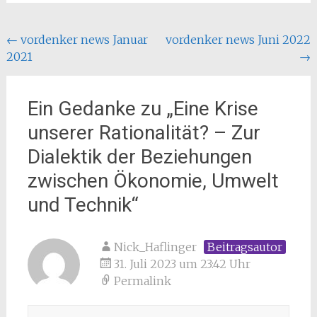
Beitragsnavigation
←
vordenker news Januar
vordenker news Juni 2022
2021
→
Ein Gedanke zu „
Eine Krise
unserer Rationalität? – Zur
Dialektik der Beziehungen
zwischen Ökonomie, Umwelt
und Technik
“
Nick_Haflinger
Beitragsautor
31. Juli 2023 um 23:42 Uhr
Permalink