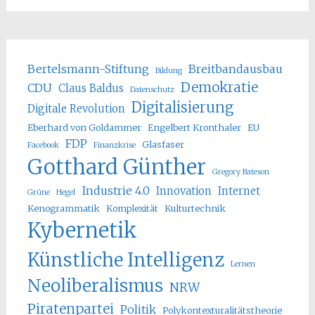
Bertelsmann-Stiftung
Breitbandausbau
Bildung
Demokratie
CDU
Claus Baldus
Datenschutz
Digitalisierung
Digitale Revolution
Eberhard von Goldammer
Engelbert Kronthaler
EU
FDP
Glasfaser
Facebook
Finanzkrise
Gotthard Günther
Gregory Bateson
Industrie 4.0
Innovation
Internet
Grüne
Hegel
Kenogrammatik
Komplexität
Kulturtechnik
Kybernetik
Künstliche Intelligenz
Lernen
Neoliberalismus
NRW
Piratenpartei
Politik
Polykontexturalitätstheorie