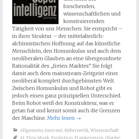
forschenden,
wissenschaftlichen und
konstruierenden
Tätigkeit von uns Menschen. Sie entspricht –
in ihrer Struktur – der mittelalterlich-
alchimistischen Hoffnung auf das künstliche
Menschlein, den Homunkulus und auch dem
neoliberalen Glauben an eine übergeordnete
Rationalität des „freien Marktes“. Sie folgt
damit auch dem mainstream-Zeitgeist einer
neoliberal komplett durchgebimsten Welt.
Zwischen Homunkulus und Robot gibt es
jedoch einen ganz prinzipiellen Unterschied.
Beim Robot weiß der Konstrukteur, was er
getan hat und kennt somit auch die Grenzen
der Maschine.
Mehr lesen
→
Allgemein
,
Internet
,
Kybernetik
,
Wissenschaft
AI
,
Elon Musk
,
Evolution
,
Frankenstein
,
Glaube
,