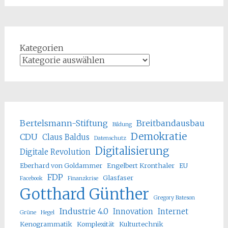
Kategorien
Bertelsmann-Stiftung
Breitbandausbau
Bildung
Demokratie
CDU
Claus Baldus
Datenschutz
Digitalisierung
Digitale Revolution
Eberhard von Goldammer
Engelbert Kronthaler
EU
FDP
Glasfaser
Facebook
Finanzkrise
Gotthard Günther
Gregory Bateson
Industrie 4.0
Innovation
Internet
Grüne
Hegel
Kenogrammatik
Komplexität
Kulturtechnik