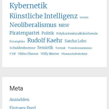
Kybernetik
Künstliche Intelligenz
Lernen
Neoliberalismus
NRW
Piratenpartei
Politik
Polykontexturalitätstheorie
Rudolf Kaehr
Sascha Lobo
Privatsphäre
Semiotik
Schuldenbremse
Technik
Transhumanismus
Vilém Flusser
Willy Bierter
TTIP
Wissenschaftsfreiheit
Meta
Anmelden
Eintrags-Feed