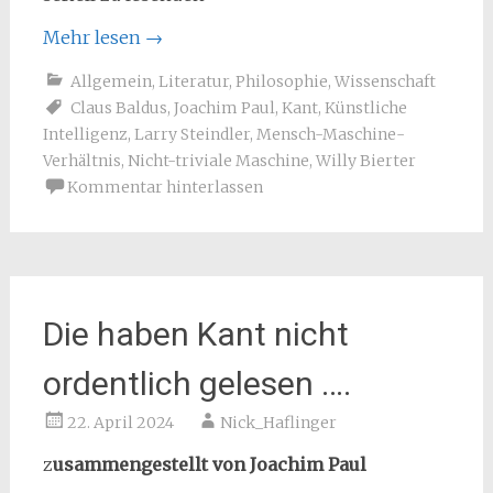
Mehr lesen
→
Allgemein
,
Literatur
,
Philosophie
,
Wissenschaft
Claus Baldus
,
Joachim Paul
,
Kant
,
Künstliche
Intelligenz
,
Larry Steindler
,
Mensch-Maschine-
Verhältnis
,
Nicht-triviale Maschine
,
Willy Bierter
Kommentar hinterlassen
Die haben Kant nicht
ordentlich gelesen ….
22. April 2024
Nick_Haflinger
z
usammengestellt von Joachim Paul