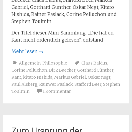
Baecker, Claus Baldus, Stafford Beer, Markus
Gabriel, Gotthard Günther, Oskar Negt, Kitaro
Nishida, Rainer Paslack, Corine Pelluchon und
Stephen Toulmin.
Der Titel dieser Mini-Sammlung, „Die haben
Kant nicht ordentlich gelesen“, entstand
Mehr lesen
→
Allgemein
,
Philosophie
Claus Baldus
,
Corine Pelluchon
,
Dirk Baecker
,
Gotthard Günther
,
Kant
,
kitaro Nishida
,
Markus Gabriel
,
Oskar negt
,
Paul Alsberg
,
Rainwer Paslack
,
Stafford Beer
,
Stephen
Toulmin
1 Kommentar
Zum Ursprung der