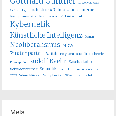
Gotthard Günther
Gregory Bateson
Industrie 4.0
Innovation
Internet
Grüne
Hegel
Kenogrammatik
Komplexität
Kulturtechnik
Kybernetik
Künstliche Intelligenz
Lernen
Neoliberalismus
NRW
Piratenpartei
Politik
Polykontexturalitätstheorie
Rudolf Kaehr
Sascha Lobo
Privatsphäre
Semiotik
Schuldenbremse
Technik
Transhumanismus
Vilém Flusser
Willy Bierter
TTIP
Wissenschaftsfreiheit
Meta