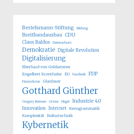
Bertelsmann-Stiftung
Bildung
Breitbandausbau
CDU
Claus Baldus
Datenschutz
Demokratie
Digitale Revolution
Digitalisierung
Eberhard von Goldammer
FDP
Engelbert Kronthaler
EU
Facebook
Glasfaser
Finanzkrise
Gotthard Günther
Industrie 4.0
Gregory Bateson
Grüne
Hegel
Innovation
Internet
Kenogrammatik
Komplexität
Kulturtechnik
Kybernetik