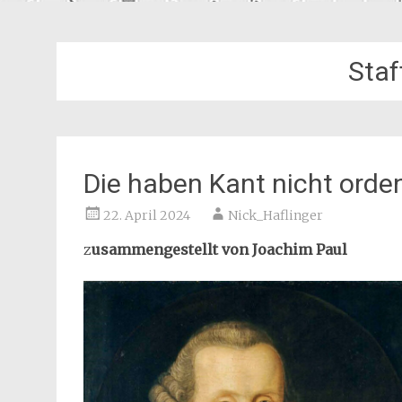
Staf
Die haben Kant nicht orden
22. April 2024
Nick_Haflinger
z
usammengestellt von Joachim Paul