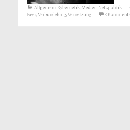
Allgemein
,
Kybernetik
,
Medien
,
Netzpolitik
Beer
,
Verbündelung
,
Vernetzung
8 Komment