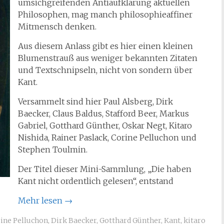
umsichgreifenden Antiaufklärung aktuellen
Philosophen, mag manch philosophieaffiner
Mitmensch denken.
Aus diesem Anlass gibt es hier einen kleinen
Blumenstrauß aus weniger bekannten Zitaten
und Textschnipseln, nicht von sondern über
Kant.
Versammelt sind hier Paul Alsberg, Dirk
Baecker, Claus Baldus, Stafford Beer, Markus
Gabriel, Gotthard Günther, Oskar Negt, Kitaro
Nishida, Rainer Paslack, Corine Pelluchon und
Stephen Toulmin.
Der Titel dieser Mini-Sammlung, „Die haben
Kant nicht ordentlich gelesen“, entstand
Mehr lesen
→
ine Pelluchon
,
Dirk Baecker
,
Gotthard Günther
,
Kant
,
kitaro