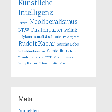
Künstliche
Intelligenz
Neoliberalismus
Lernen
Piratenpartei
NRW
Politik
Polykontexturalitätstheorie
Privatsphäre
Rudolf Kaehr
Sascha Lobo
Semiotik
Schuldenbremse
Technik
Vilém Flusser
Transhumanismus
TTIP
Willy Bierter
Wissenschaftsfreiheit
Meta
Anmelden