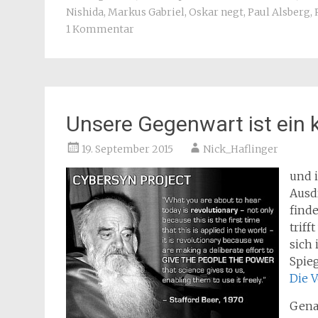
Nishida
,
Markus Gabriel
,
Oskar negt
,
Paul Alsberg
,
1 Kommentar
Unsere Gegenwart ist ein 
19. September 2015
Nick_Haflinger
und i
Ausdr
finde
triff
sich
Spieg
Die 
Gena