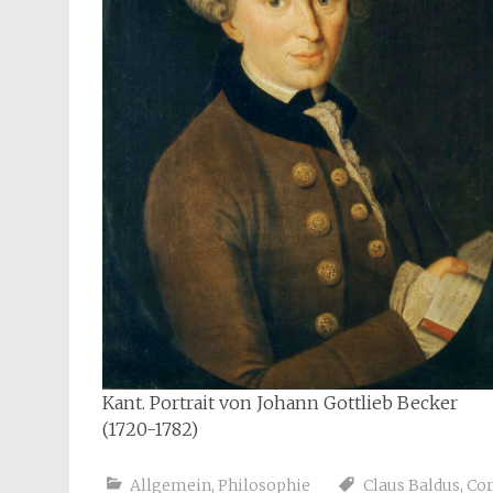
Kant. Portrait von Johann Gottlieb Becker
(1720-1782)
Allgemein
,
Philosophie
Claus Baldus
,
Cor