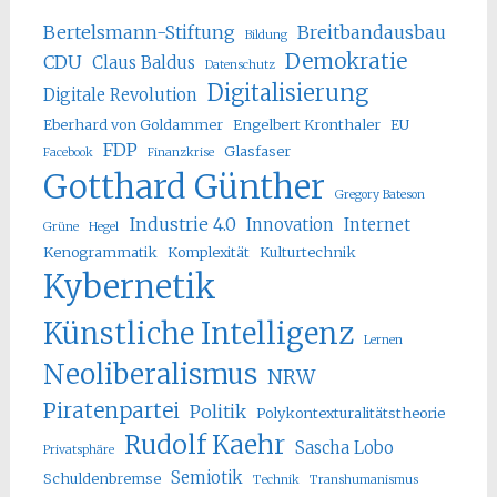
Bertelsmann-Stiftung
Breitbandausbau
Bildung
Demokratie
CDU
Claus Baldus
Datenschutz
Digitalisierung
Digitale Revolution
Eberhard von Goldammer
Engelbert Kronthaler
EU
FDP
Glasfaser
Facebook
Finanzkrise
Gotthard Günther
Gregory Bateson
Industrie 4.0
Innovation
Internet
Grüne
Hegel
Kenogrammatik
Komplexität
Kulturtechnik
Kybernetik
Künstliche Intelligenz
Lernen
Neoliberalismus
NRW
Piratenpartei
Politik
Polykontexturalitätstheorie
Rudolf Kaehr
Sascha Lobo
Privatsphäre
Semiotik
Schuldenbremse
Technik
Transhumanismus