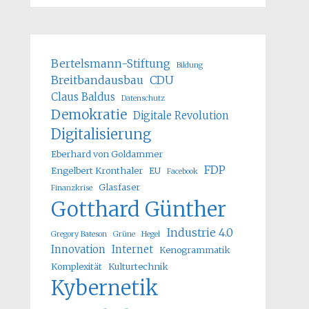
Bertelsmann-Stiftung
Bildung
Breitbandausbau
CDU
Claus Baldus
Datenschutz
Demokratie
Digitale Revolution
Digitalisierung
Eberhard von Goldammer
FDP
Engelbert Kronthaler
EU
Facebook
Glasfaser
Finanzkrise
Gotthard Günther
Industrie 4.0
Gregory Bateson
Grüne
Hegel
Innovation
Internet
Kenogrammatik
Komplexität
Kulturtechnik
Kybernetik