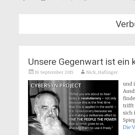
Verb
Unsere Gegenwart ist ein 
19. September 2015
Nick_Haflinger
und i
Ausdr
finde
triff
sich
Spieg
Die 