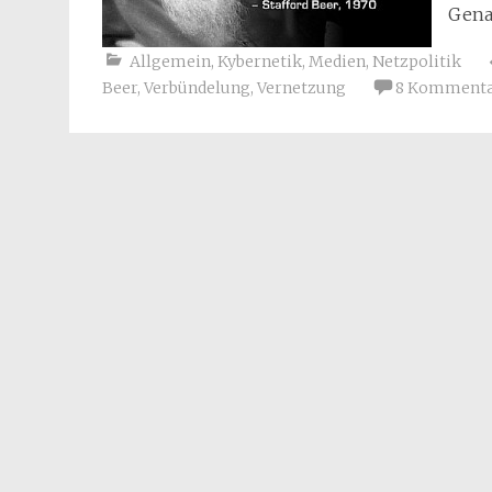
Gena
Allgemein
,
Kybernetik
,
Medien
,
Netzpolitik
Beer
,
Verbündelung
,
Vernetzung
8 Komment