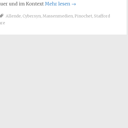
uer und im Kontext
Mehr lesen
→
Allende
,
Cybersyn
,
Massenmedien
,
Pinochet
,
Stafford
are