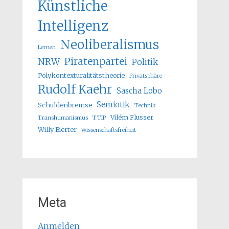
Künstliche
Intelligenz
Neoliberalismus
Lernen
Piratenpartei
NRW
Politik
Polykontexturalitätstheorie
Privatsphäre
Rudolf Kaehr
Sascha Lobo
Semiotik
Schuldenbremse
Technik
Vilém Flusser
Transhumanismus
TTIP
Willy Bierter
Wissenschaftsfreiheit
Meta
Anmelden