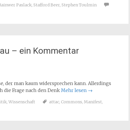
Rainwer Paslack
,
Stafford Beer
,
Stephen Toulmin
dau – ein Kommentar
yse, der man kaum widersprechen kann. Allerdings
ch die Frage nach den Denk
Mehr lesen
→
itik
,
Wissenschaft
attac
,
Commons
,
Manifest
,