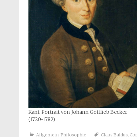
Kant. Portrait von Johann Gottlieb Becker
(1720-1782)
Allgemein
,
Philosophie
Claus Baldus
,
Cor