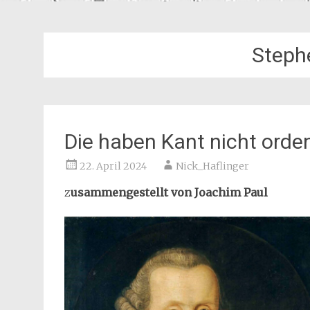
Steph
Die haben Kant nicht orden
22. April 2024
Nick_Haflinger
z
usammengestellt von Joachim Paul