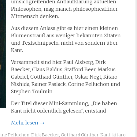
umsichgreifenden Antiaufklärung aktuellen
Philosophen, mag manch philosophieaffiner
Mitmensch denken.
Aus diesem Anlass gibt es hier einen kleinen
Blumenstrauß aus weniger bekannten Zitaten
und Textschnipseln, nicht von sondern über
Kant.
Versammelt sind hier Paul Alsberg, Dirk
Baecker, Claus Baldus, Stafford Beer, Markus
Gabriel, Gotthard Günther, Oskar Negt, Kitaro
Nishida, Rainer Paslack, Corine Pelluchon und
Stephen Toulmin.
Der Titel dieser Mini-Sammlung, „Die haben
Kant nicht ordentlich gelesen“, entstand
Mehr lesen
→
ine Pelluchon
,
Dirk Baecker
,
Gotthard Günther
,
Kant
,
kitaro