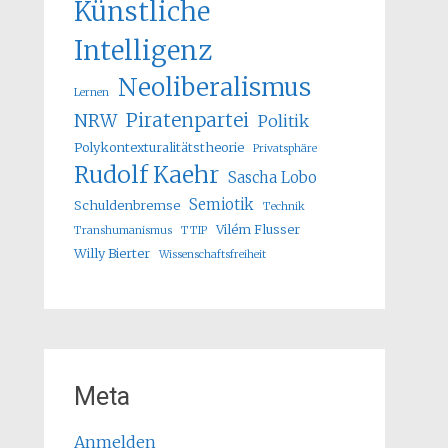
Künstliche
Intelligenz
Neoliberalismus
Lernen
Piratenpartei
NRW
Politik
Polykontexturalitätstheorie
Privatsphäre
Rudolf Kaehr
Sascha Lobo
Semiotik
Schuldenbremse
Technik
Vilém Flusser
Transhumanismus
TTIP
Willy Bierter
Wissenschaftsfreiheit
Meta
Anmelden