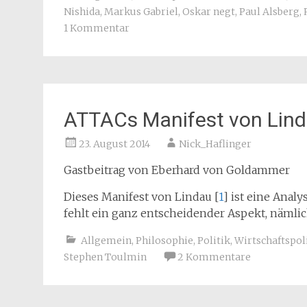
Nishida
,
Markus Gabriel
,
Oskar negt
,
Paul Alsberg
,
1 Kommentar
ATTACs Manifest von Lin
23. August 2014
Nick_Haflinger
Gastbeitrag von Eberhard von Goldammer
Dieses Manifest von Lindau [
1
] ist eine Anal
fehlt ein ganz entscheidender Aspekt, nämli
Allgemein
,
Philosophie
,
Politik
,
Wirtschaftspol
Stephen Toulmin
2 Kommentare