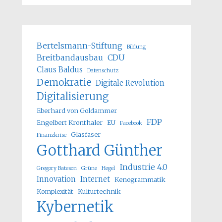
Bertelsmann-Stiftung
Bildung
Breitbandausbau
CDU
Claus Baldus
Datenschutz
Demokratie
Digitale Revolution
Digitalisierung
Eberhard von Goldammer
FDP
Engelbert Kronthaler
EU
Facebook
Glasfaser
Finanzkrise
Gotthard Günther
Industrie 4.0
Gregory Bateson
Grüne
Hegel
Innovation
Internet
Kenogrammatik
Komplexität
Kulturtechnik
Kybernetik