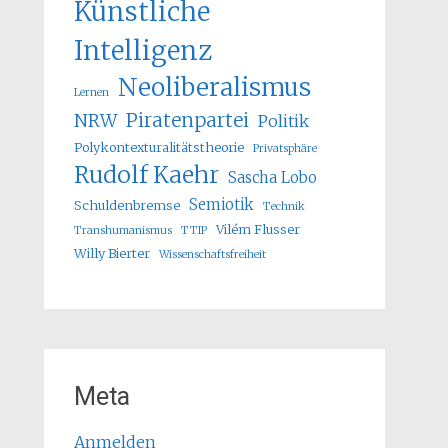
Künstliche
Intelligenz
Neoliberalismus
Lernen
Piratenpartei
NRW
Politik
Polykontexturalitätstheorie
Privatsphäre
Rudolf Kaehr
Sascha Lobo
Semiotik
Schuldenbremse
Technik
Vilém Flusser
Transhumanismus
TTIP
Willy Bierter
Wissenschaftsfreiheit
Meta
Anmelden