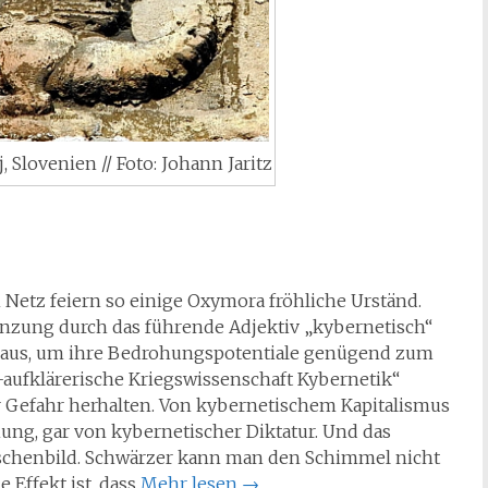
 Slovenien // Foto: Johann Jaritz
 Netz feiern so einige Oxymora fröhliche Urständ.
gänzung durch das führende Adjektiv „kybernetisch“
cht aus, um ihre Bedrohungspotentiale genügend zum
-aufklärerische Kriegswissenschaft Kybernetik“
er Gefahr herhalten. Von kybernetischem Kapitalismus
ung, gar von kybernetischer Diktatur. Und das
nschenbild. Schwärzer kann man den Schimmel nicht
 Effekt ist, dass
Mehr lesen
→