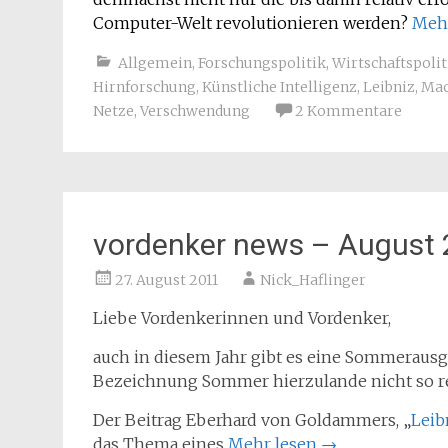
Computer-Welt revolutionieren werden?
Meh
Allgemein
,
Forschungspolitik
,
Wirtschaftspolit
Hirnforschung
,
Künstliche Intelligenz
,
Leibniz
,
Mac
Netze
,
Verschwendung
2 Kommentare
vordenker news – August
27. August 2011
Nick_Haflinger
Liebe Vordenkerinnen und Vordenker,
auch in diesem Jahr gibt es eine Sommerausga
Bezeichnung Sommer hierzulande nicht so re
Der Beitrag Eberhard von Goldammers, „
Leib
das Thema eines
Mehr lesen
→