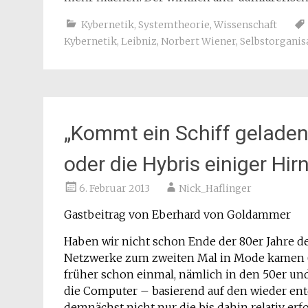
Kybernetik
,
Systemtheorie
,
Wissenschaft
Kybernetik
,
Leibniz
,
Norbert Wiener
,
Selbstorganis
„Kommt ein Schiff geladen
oder die Hybris einiger Hir
6. Februar 2013
Nick_Haflinger
Gastbeitrag von Eberhard von Goldammer
Haben wir nicht schon Ende der 80er Jahre d
Netzwerke zum zweiten Mal in Mode kamen (f
früher schon einmal, nämlich in den 50er und
die Computer – basierend auf den wieder en
demnächst nicht nur die bis dahin relativ er