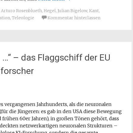
Arturo Rosenblueth
,
Hegel
,
Julian Bigelow
,
Kant
,
ation
,
Teleologie
Kommentar hinterlassen
 …“ – das Flaggschiff der EU
nforscher
es vergangenen Jahrhunderts, als die neuronalen
ür die Jüngeren: es gab in den USA diese Bewegung
 frühen 60er Jahren), in großen Tönen gehört, dass
tdeckten netzwerkartigen neuronalen Strukturen –
folglose KI-Forschung, sondern die gesamte