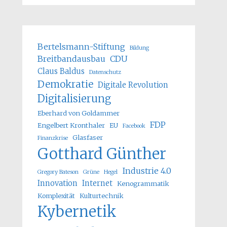
Bertelsmann-Stiftung
Bildung
Breitbandausbau
CDU
Claus Baldus
Datenschutz
Demokratie
Digitale Revolution
Digitalisierung
Eberhard von Goldammer
FDP
Engelbert Kronthaler
EU
Facebook
Glasfaser
Finanzkrise
Gotthard Günther
Industrie 4.0
Gregory Bateson
Grüne
Hegel
Innovation
Internet
Kenogrammatik
Komplexität
Kulturtechnik
Kybernetik