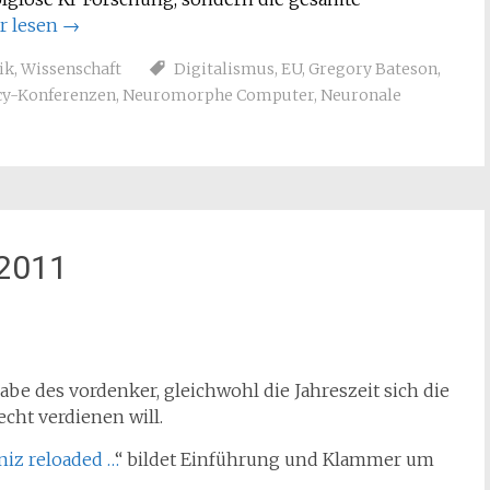
r lesen
→
ik
,
Wissenschaft
Digitalismus
,
EU
,
Gregory Bateson
,
y-Konferenzen
,
Neuromorphe Computer
,
Neuronale
 2011
be des vordenker, gleichwohl die Jahreszeit sich die
cht verdienen will.
niz reloaded …
“ bildet Einführung und Klammer um