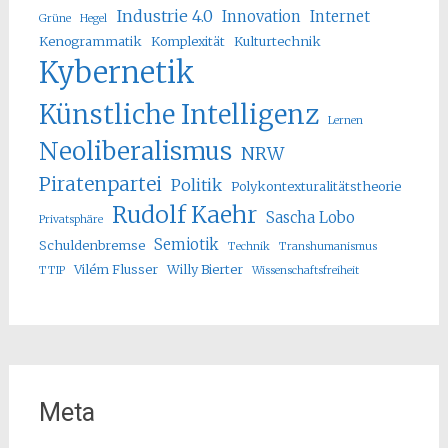
Industrie 4.0
Innovation
Internet
Grüne
Hegel
Kenogrammatik
Komplexität
Kulturtechnik
Kybernetik
Künstliche Intelligenz
Lernen
Neoliberalismus
NRW
Piratenpartei
Politik
Polykontexturalitätstheorie
Rudolf Kaehr
Sascha Lobo
Privatsphäre
Semiotik
Schuldenbremse
Technik
Transhumanismus
Vilém Flusser
Willy Bierter
TTIP
Wissenschaftsfreiheit
Meta