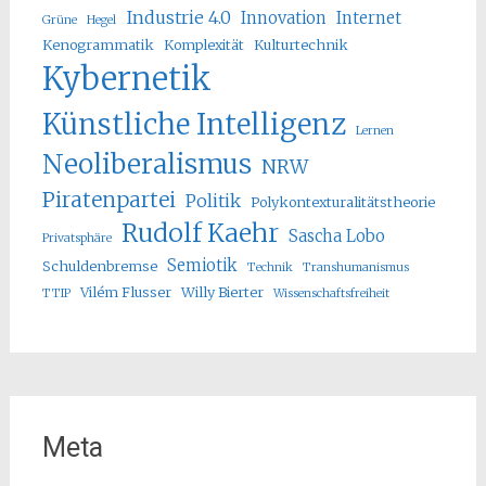
Industrie 4.0
Innovation
Internet
Grüne
Hegel
Kenogrammatik
Komplexität
Kulturtechnik
Kybernetik
Künstliche Intelligenz
Lernen
Neoliberalismus
NRW
Piratenpartei
Politik
Polykontexturalitätstheorie
Rudolf Kaehr
Sascha Lobo
Privatsphäre
Semiotik
Schuldenbremse
Technik
Transhumanismus
Vilém Flusser
Willy Bierter
TTIP
Wissenschaftsfreiheit
Meta