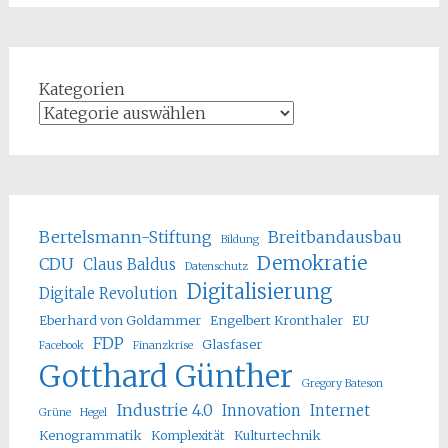
Kategorien
Bertelsmann-Stiftung
Breitbandausbau
Bildung
Demokratie
CDU
Claus Baldus
Datenschutz
Digitalisierung
Digitale Revolution
Eberhard von Goldammer
Engelbert Kronthaler
EU
FDP
Glasfaser
Facebook
Finanzkrise
Gotthard Günther
Gregory Bateson
Industrie 4.0
Innovation
Internet
Grüne
Hegel
Kenogrammatik
Komplexität
Kulturtechnik