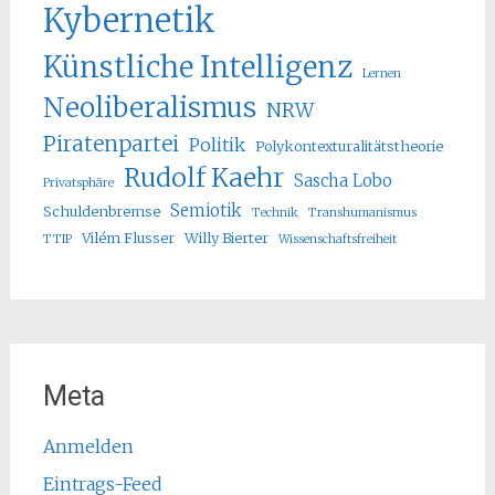
Kybernetik
Künstliche Intelligenz
Lernen
Neoliberalismus
NRW
Piratenpartei
Politik
Polykontexturalitätstheorie
Rudolf Kaehr
Sascha Lobo
Privatsphäre
Semiotik
Schuldenbremse
Technik
Transhumanismus
Vilém Flusser
Willy Bierter
TTIP
Wissenschaftsfreiheit
Meta
Anmelden
Eintrags-Feed