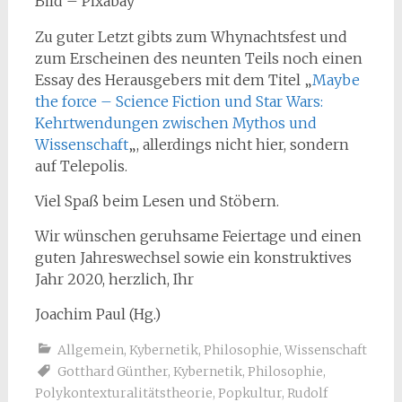
Bild – Pixabay
Zu guter Letzt gibts zum Whynachtsfest und
zum Erscheinen des neunten Teils noch einen
Essay des Herausgebers mit dem Titel „
Maybe
the force – Science Fiction und Star Wars:
Kehrtwendungen zwischen Mythos und
Wissenschaft
„, allerdings nicht hier, sondern
auf Telepolis.
Viel Spaß beim Lesen und Stöbern.
Wir wünschen geruhsame Feiertage und einen
guten Jahreswechsel sowie ein konstruktives
Jahr 2020, herzlich, Ihr
Joachim Paul (Hg.)
Allgemein
,
Kybernetik
,
Philosophie
,
Wissenschaft
Gotthard Günther
,
Kybernetik
,
Philosophie
,
Polykontexturalitätstheorie
,
Popkultur
,
Rudolf