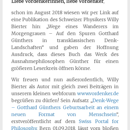
Liebe Vordenkerinnen, liebe Vordenker
,
schon im August 2018 wiesen wir per Link auf
eine Publikation des Schweizer Physikers Willy
Bierter hin: „Wege eines Wanderers im
Morgengrauen – Auf den Spuren Gotthard
Günthers in transklassischen Denk-
Landschaften“ und gaben der Hoffnung
Ausdruck, dass dieses Buch das Werk des
Ausnahmephilosophen Günther für einen
größeren Leserkreis öffnen könne.
Wir freuen und nun außerordentlich,
Willy
Bierter als Autor mit gleich zwei Beiträgen in
unserem kleinen webforum
www.vordenker.de
begrüßen zu dürfen! Sein Aufsatz „
Denk-Wege
– Gotthard Günthers Geburtsarbeit an einem
neuen Format von Menschsein
“,
erstveröffentlicht auf dem
Swiss Portal for
Philosophy
, Bern 01.09.2018, lässt vom bloßen