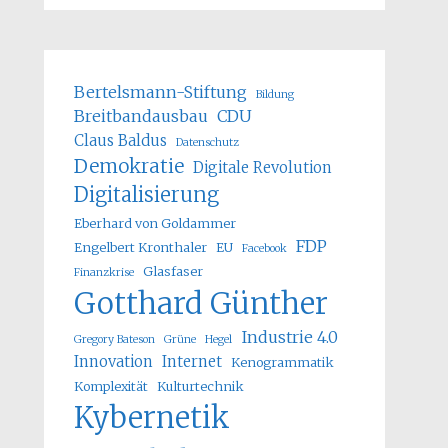
Bertelsmann-Stiftung
Bildung
Breitbandausbau
CDU
Claus Baldus
Datenschutz
Demokratie
Digitale Revolution
Digitalisierung
Eberhard von Goldammer
FDP
Engelbert Kronthaler
EU
Facebook
Glasfaser
Finanzkrise
Gotthard Günther
Industrie 4.0
Gregory Bateson
Grüne
Hegel
Innovation
Internet
Kenogrammatik
Komplexität
Kulturtechnik
Kybernetik