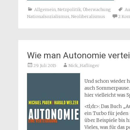
Allgemein
,
Netzpolitik
,
Überwachung
Au
Nationalsozialismus
,
Neoliberalismus
2 Ko
Wie man Autonomie vertei
29. Juli 2015
Nick_Haflinger
Und schon wieder ha
auch Sommerpause. W
hier vielleicht was
<tl;dr>: Das Buch „
ein Turbo für jede
über Beispiele bis 
Vieles, was für das 