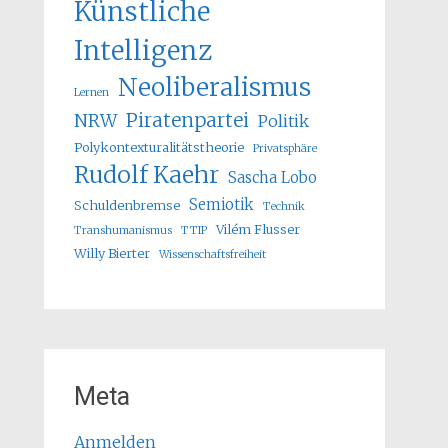
Künstliche
Intelligenz
Neoliberalismus
Lernen
Piratenpartei
NRW
Politik
Polykontexturalitätstheorie
Privatsphäre
Rudolf Kaehr
Sascha Lobo
Semiotik
Schuldenbremse
Technik
Vilém Flusser
Transhumanismus
TTIP
Willy Bierter
Wissenschaftsfreiheit
Meta
Anmelden