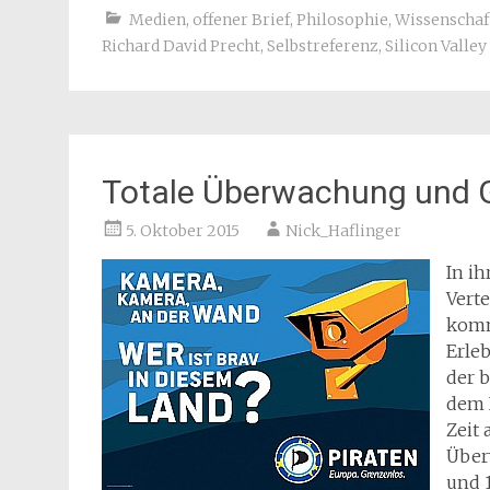
Medien
,
offener Brief
,
Philosophie
,
Wissenschaf
Richard David Precht
,
Selbstreferenz
,
Silicon Valley
Totale Überwachung und 
5. Oktober 2015
Nick_Haflinger
In i
Verte
komm
Erle
der 
dem 
Zeit 
Über
und 