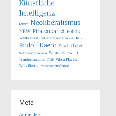
Künstliche
Intelligenz
Neoliberalismus
Lernen
Piratenpartei
NRW
Politik
Polykontexturalitätstheorie
Privatsphäre
Rudolf Kaehr
Sascha Lobo
Semiotik
Schuldenbremse
Technik
Vilém Flusser
Transhumanismus
TTIP
Willy Bierter
Wissenschaftsfreiheit
Meta
Anmelden