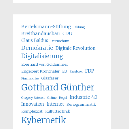
Bertelsmann-Stiftung
Bildung
Breitbandausbau
CDU
Claus Baldus
Datenschutz
Demokratie
Digitale Revolution
Digitalisierung
Eberhard von Goldammer
FDP
Engelbert Kronthaler
EU
Facebook
Glasfaser
Finanzkrise
Gotthard Günther
Industrie 4.0
Gregory Bateson
Grüne
Hegel
Innovation
Internet
Kenogrammatik
Komplexität
Kulturtechnik
Kybernetik